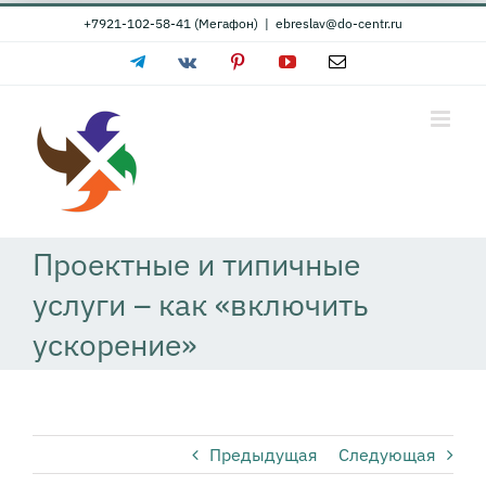
Skip
+7921-102-58-41 (Мегафон)
|
ebreslav@do-centr.ru
to
Telegram
Vk
Pinterest
YouTube
Email
content
Проектные и типичные
услуги – как «включить
ускорение»
Предыдущая
Следующая