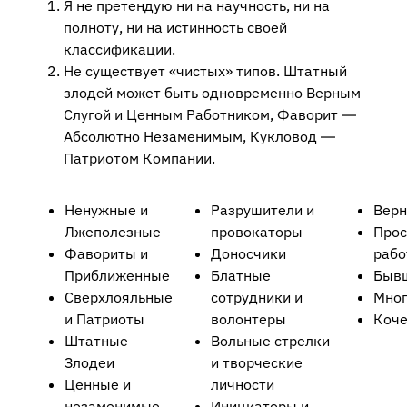
Я не претендую ни на научность, ни на
полноту, ни на истинность своей
классификации.
Не существует «чистых» типов. Штатный
злодей может быть одновременно Верным
Слугой и Ценным Работником, Фаворит ―
Абсолютно Незаменимым, Кукловод ―
Патриотом Компании.
Ненужные и
Разрушители и
Верн
Лжеполезные
провокаторы
Прос
Фавориты и
Доносчики
рабо
Приближенные
Блатные
Быв
Сверхлояльные
сотрудники и
Мног
и Патриоты
волонтеры
Коче
Штатные
Вольные стрелки
Злодеи
и творческие
Ценные и
личности
незаменимые
Инициаторы и