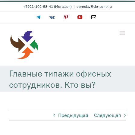
Skip
+7921-102-58-41 (Мегафон)
|
ebreslav@do-centr.ru
to
Telegram
Vk
Pinterest
YouTube
Email
content
Главные типажи офисных
сотрудников. Кто вы?
Предыдущая
Следующая