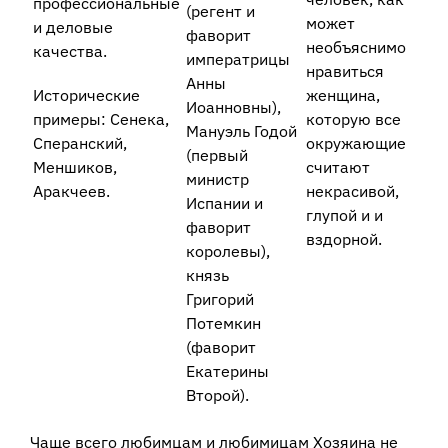
профессиональные
(регент и
может
и деловые
фаворит
необъяснимо
качества.
императрицы
нравиться
Анны
Исторические
женщина,
Иоанновны),
примеры: Сенека,
которую все
Мануэль Годой
Сперанский,
окружающие
(первый
Меншиков,
считают
министр
Аракчеев.
некрасивой,
Испании и
глупой и и
фаворит
вздорной.
королевы),
князь
Григорий
Потемкин
(фаворит
Екатерины
Второй).
Чаще всего любимцам и любимицам Хозяина не