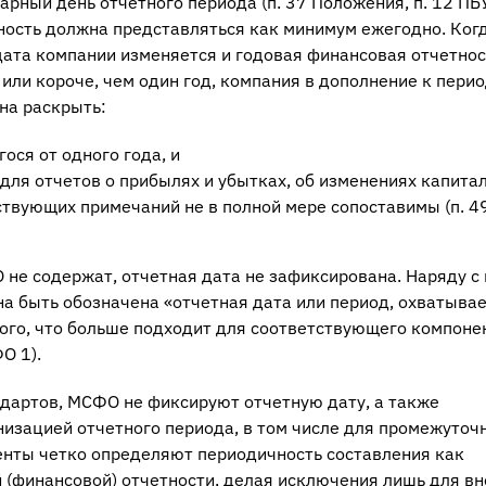
рный день отчетного периода (п. 37 Положения, п. 12 ПБ
ность должна представляться как минимум ежегодно. Когд
ата компании изменяется и годовая финансовая отчетнос
ли короче, чем один год, компания в дополнение к перио
на раскрыть:
ося от одного года, и
 для отчетов о прибылях и убытках, об изменениях капитал
твующих примечаний не в полной мере сопоставимы (п. 4
не содержат, отчетная дата не зафиксирована. Наряду с
а быть обозначена «отчетная дата или период, охватыва
того, что больше подходит для соответствующего компоне
О 1).
андартов, МСФО не фиксируют отчетную дату, а также
изацией отчетного периода, в том числе для промежуточ
енты четко определяют периодичность составления как
й (финансовой) отчетности, делая исключения лишь для вн