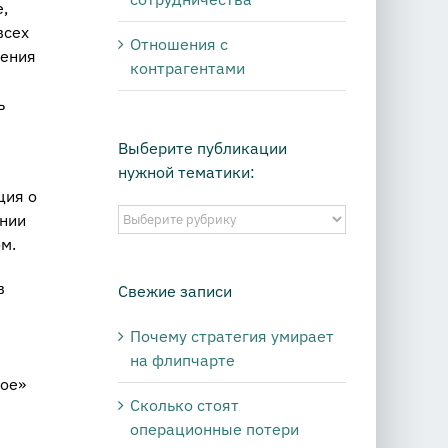
,
всех
Отношения с
ления
контрагентами
ь
Выберите публикации
нужной тематики:
ция о
Выберите
ении
публикации
м.
нужной
тематики:
в
Свежие записи
Почему стратегия умирает
на флипчарте
ное»
Сколько стоят
операционные потери