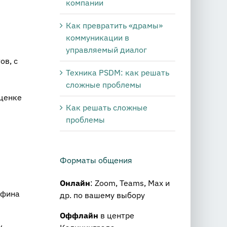
компании
Как превратить «драмы»
коммуникации в
управляемый диалог
ов, с
Техника PSDM: как решать
сложные проблемы
оценке
Как решать сложные
проблемы
Форматы общения
Онлайн
: Zoom, Teams, Max и
нфина
др. по вашему выбору
Оффлайн
в центре