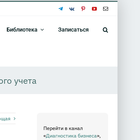
Telegram
Vk
Pinterest
YouTube
Email
Библиотека
Записаться
го учета
ющая
Перейти в канал
«
Диагностика бизнеса
»,