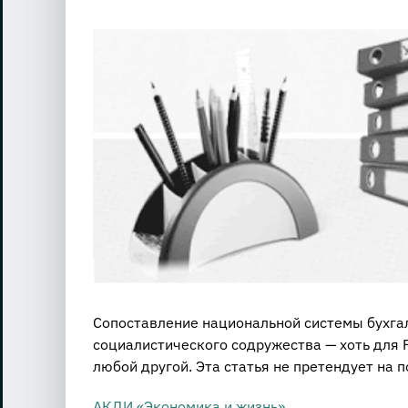
View
Larger
Image
Сопоставление национальной системы бухга
социалистического содружества — хоть для Ро
любой другой. Эта статья не претендует на 
АКДИ «Экономика и жизнь»