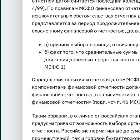
Отчетной датой считается последний календа
4/99). По правилам МСФО финансовая отчет
исключительных обстоятельствах отчетная д
представляется за период продолжительнее и
охваченному финансовой отчетностью, долж
а) причину выбора периода, отличающег
б) факт того, что сравнительные суммы
движении денежных средств и соответс
МСФО 1).
Определения понятия «отчетная дата» МСФО 
компонентами финансовой отчетности должн
финансовой отчетностью, в зависимости от 
финансовой отчетности» (подп. «c» п. 46 МСФ
Таким образом, в отличие от российских ст
предусматривают возможность выбора орган
отчетности. Российские нормативные докум
промежуточной, так и годовой бухгалтерско