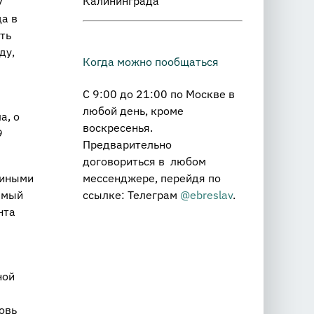
Калининграда
У
а в
ть
ду,
Когда можно пообщаться
С 9:00 до 21:00 по Москве в
любой день, кроме
а, о
воскресенья.
9
Предварительно
договориться в любом
мессенджере, перейдя по
 иными
ссылке: Телеграм
@ebreslav
.
емый
нта
ной
овь