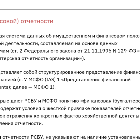
совой) отчетности
иная система данных об имущественном и финансовом поло
ой деятельности, составляемая на основе данных
мам (ст. 2 Федерального закона от 21.11.1996 N 129-ФЗ 
лтерская отчетность организации»).
ставляет собой структурированное представление финан
анией (п. 7 МСФО (IAS) 1 «Представление финансовой
ments); далее — МСФО 1).
торые дают РСБУ и МСФО понятию «финансовая (бухгалтер
одержат условия о жесткой привязке показателей отчетн
док отражения конкретных фактов хозяйственной деятель
ления отчетности.
я отчетности РСБУ, не указывают на наличие установленн