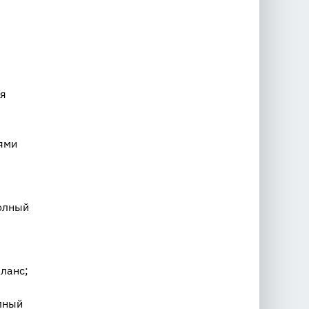
ия
лями
олный
ланс;
лный