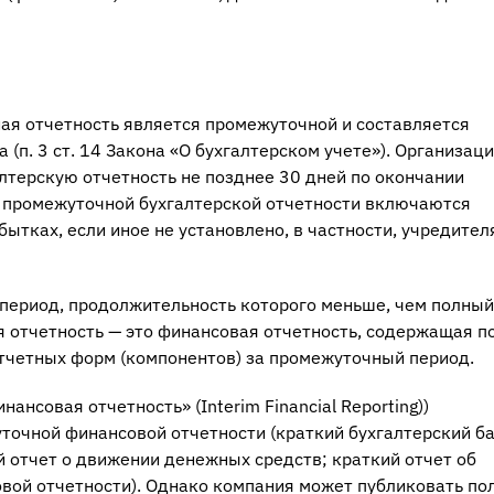
ная отчетность является промежуточной и составляется
(п. 3 ст. 14 Закона «О бухгалтерском учете»). Организац
терскую отчетность не позднее 30 дней по окончании
ав промежуточной бухгалтерской отчетности включаются
бытках, если иное не установлено, в частности, учредите
ериод, продолжительность которого меньше, чем полный
 отчетность — это финансовая отчетность, содержащая п
тчетных форм (компонентов) за промежуточный период.
нсовая отчетность» (Interim Financial Reporting))
очной финансовой отчетности (краткий бухгалтерский ба
й отчет о движении денежных средств; краткий отчет об
вой отчетности). Однако компания может публиковать по