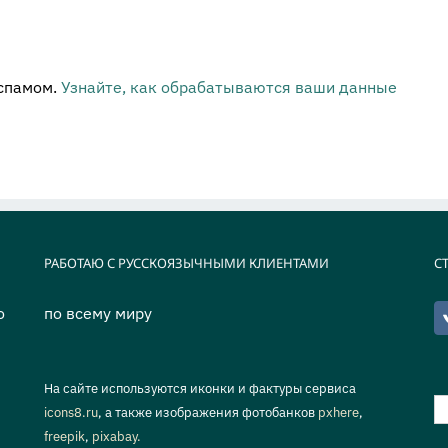
 спамом.
Узнайте, как обрабатываются ваши данные
РАБОТАЮ С РУССКОЯЗЫЧНЫМИ КЛИЕНТАМИ
С
о
по всему миру
На сайте используются иконки и фактуры сервиса
Р
icons8.ru
, а также изображения фотобанков
pxhere
,
п
freepik
,
pixabay.