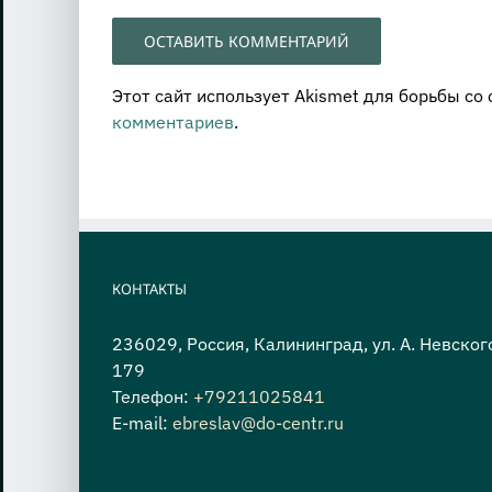
Этот сайт использует Akismet для борьбы со
комментариев
.
КОНТАКТЫ
236029, Россия, Калининград, ул. А. Невског
179
Телефон:
+79211025841
E-mail:
ebreslav@do-centr.ru