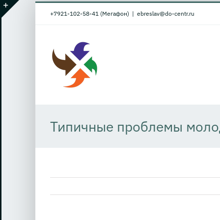
Skip
+7921-102-58-41 (Мегафон)
|
ebreslav@do-centr.ru
to
Toggle
content
Sliding
Bar
Area
Типичные проблемы моло