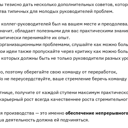
бы тезисно дать несколько дополнительных советов, кото
тва типичных для молодых руководителей проблем.
 коллег-руководителей был на вашем месте и преодолева
значит, обладает полезными для вас практическими знани
ритически перенимайте их опыт.
 организационными проблемами, слушайте как можно бол
ои идеи также пропускайте через критику как можно бол
 которых должны быть не только руководители разных ур
о, поэтому оберегайте свою команду от переработок,
Но не переусердствуйте, ваше стремление беречь команду
стнице, получите от каждой ступени максимум практическ
карьерный рост всегда качественнее роста стремительног
ля производства — это именно
обеспечение непрерывного
аша деятельность должна ей подчиняться.