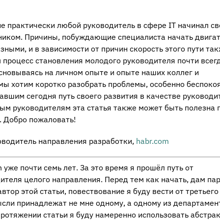
не практически любой руководитель в сфере IT начинал с
иком. Причины, побуждающие специалиста начать двигат
зными, и в зависимости от причин скорость этого пути та
 процесс становления молодого руководителя почти всег
сновываясь на личном опыте и опыте наших коллег и
мы хотим коротко разобрать проблемы, особенно беспоко
шим сегодня путь своего развития в качестве руководи
ым руководителям эта статья также может быть полезна 
. Добро пожаловать!
ководитель направления разработки,
habr.com
 уже почти семь лет. За это время я прошёл путь от
ителя целого направления. Перед тем как начать, дам па
втор этой статьи, повествование я буду вести от третьего
ысли принадлежат не мне одному, а одному из департамен
 протяжении статьи я буду намеренно использовать абстра