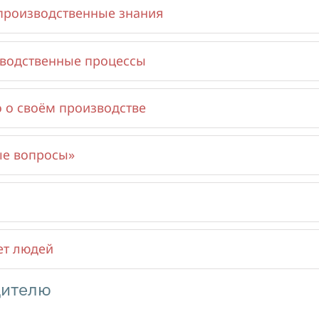
производственные знания
зводственные процессы
о о своём производстве
ые вопросы»
ет людей
дителю