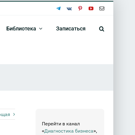
Telegram
Vk
Pinterest
YouTube
Email
Библиотека
Записаться
ющая
Перейти в канал
«
Диагностика бизнеса
»,