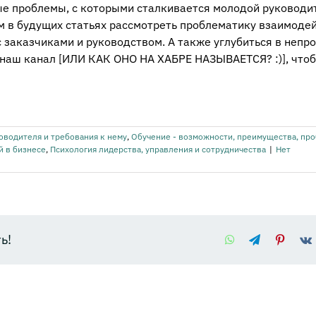
ые проблемы, с которыми сталкивается молодой руководи
м в будущих статьях рассмотреть проблематику взаимоде
 заказчиками и руководством. А также углубиться в непр
 наш канал [ИЛИ КАК ОНО НА ХАБРЕ НАЗЫВАЕТСЯ? :)], что
оводителя и требования к нему
,
Обучение - возможности, преимущества, пр
 в бизнесе
,
Психология лидерства, управления и сотрудничества
|
Нет
ь!
WhatsApp
Telegram
Pintere