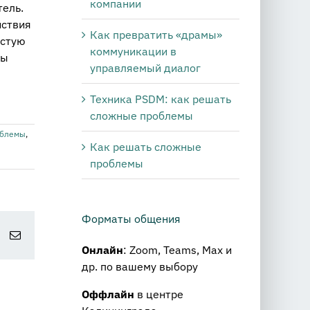
компании
тель.
йствия
Как превратить «драмы»
остую
коммуникации в
бы
управляемый диалог
Техника PSDM: как решать
сложные проблемы
облемы
,
Как решать сложные
проблемы
Форматы общения
st
Vk
Email
Онлайн
: Zoom, Teams, Max и
др. по вашему выбору
Оффлайн
в центре