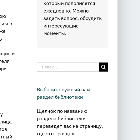
который пополняется
ежедневно. Можно
вою
задать вопрос, обсудить
ься в
интересующие
кже
моменты.
да
ящие и
теля
Результат
при
поиска:
Выберите нужный вам
раздел библиотеки
Щелчок по названию
ру
раздела библиотеки
 лица
переведет вас на страницу,
тов
где этот раздел
ктный