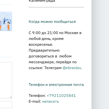
Калининграда
Как
Техника
превратить
Почему
PSDM: как
Когда можно пообщаться
«драмы»
тратегия
решать
коммуникации
ирает на
С 9:00 до 21:00 по Москве в
сложные
в
липчарте
любой день, кроме
проблемы
управляемый
воскресенья.
диалог
Предварительно
договориться в любом
мессенджере, перейдя по
ссылке: Телеграм
@ebreslav
.
Телефон и электронная почта
Телефон:
+79211025841
E-mail:
написать