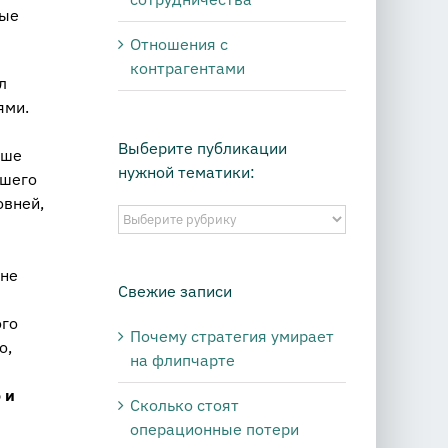
рые
Отношения с
контрагентами
л
ями.
Выберите публикации
ьше
нужной тематики:
ьшего
овней,
Выберите
публикации
нужной
 не
тематики:
Свежие записи
ого
Почему стратегия умирает
о,
на флипчарте
 и
Сколько стоят
операционные потери