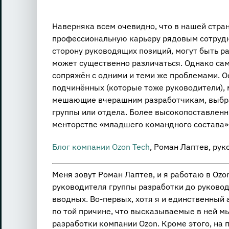
View
Larger
Наверняка всем очевидно, что в нашей стра
Image
профессиональную карьеру рядовым сотрудн
сторону руководящих позиций, могут быть ра
может существенно различаться. Однако сам
сопряжён с одними и теми же проблемами. О
подчинённых (которые тоже руководители), 
мешающие вчерашним разработчикам, выбрав
группы или отдела. Более высокопоставленн
менторстве «младшего командного состава»
Блог компании Ozon Tech
, Роман Лаптев, ру
Меня зовут Роман Лаптев, и я работаю в Ozon
руководителя группы разработки до руковод
вводных. Во-первых, хотя я и единственный а
по той причине, что высказываемые в ней м
разработки компании Ozon. Кроме этого, на