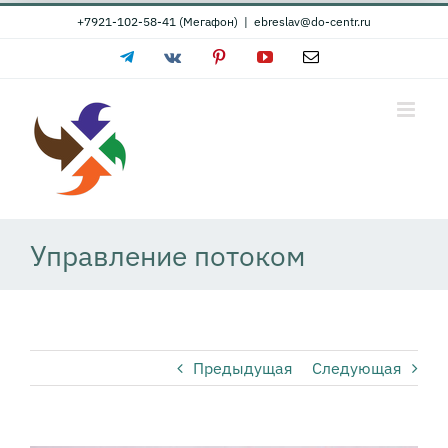
Skip
+7921-102-58-41 (Мегафон)
|
ebreslav@do-centr.ru
to
Telegram
Vk
Pinterest
YouTube
Email
content
Управление потоком
Предыдущая
Следующая