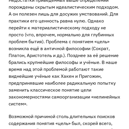
Недостатки приведённых выше определений
порождены скрытым идеалистическим подходом.
А он полезен лишь для досужих умствований. Для
практики его ценность равна нулю. Однако
перейти к материалистическому подходу не
просто (что, впрочем, нормально для глубинных
проблем бытия). Проблема с понятием «цель»
возникла ещё в античной философии (Сократ,
Платон, Аристотель и др.). Позднее за её решение
брались крупнейшие философы и учёные. В наше
время над этой проблемой работают такие
виднейшие учёные как Хакен и Пригожин,
предпринявшие наиболее радикальную попытку
заменить классическое понятие цели
закономерностями самоорганизации «нелинейных
систем».
Возможной причиной столь длительных поисков
содержания понятия «цель» был, скорей всего,