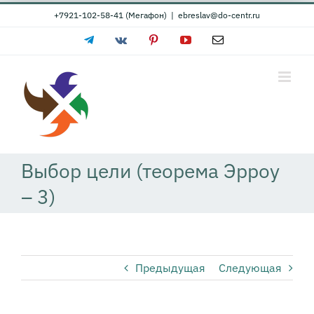
Skip
+7921-102-58-41 (Мегафон)
|
ebreslav@do-centr.ru
to
Telegram
Vk
Pinterest
YouTube
Email
content
Выбор цели (теорема Эрроу
– 3)
Предыдущая
Следующая