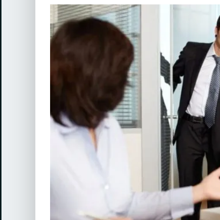
View
Larger
Image