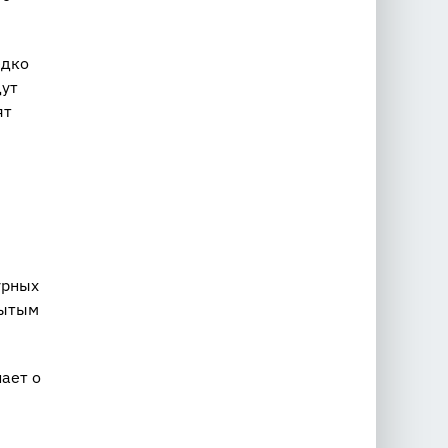
едко
дут
ят
урных
рытым
нает о