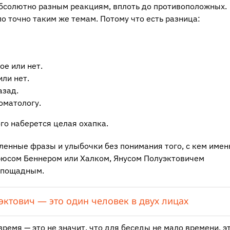
абсолютно разным реакциям, вплоть до противоположных.
о точно таким же темам. Потому что есть разница:
ое или нет.
или нет.
азад.
оматологу.
го наберется целая охапка.
ленные фразы и улыбочки без понимания того, с кем имен
Брюсом Беннером или Халком, Янусом Полуэктовичем
спощадным.
ктович — это один человек в двух лицах
овремя — это не значит, что для беседы не мало времени, э