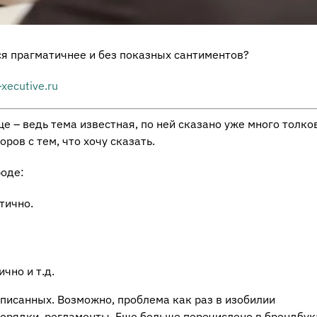
я прагматичнее и без показных сантиментов?
-xecutive.ru
ще – ведь тема известная, по ней сказано уже много толко
ров с тем, что хочу сказать.
роде:
тично.
чно и т.д.
еписанных. Возможно, проблема как раз в изобилии
орядки, регламенты. Еще больше перечислено в брендбук