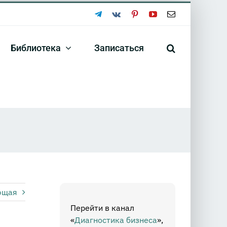
Telegram
Vk
Pinterest
YouTube
Email
Библиотека
Записаться
ющая
Перейти в канал
«
Диагностика бизнеса
»,