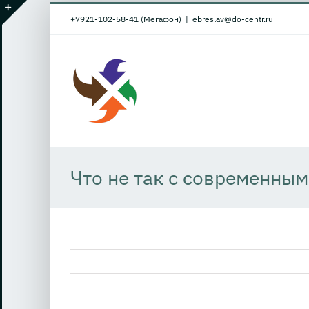
Skip
+7921-102-58-41 (Мегафон)
|
ebreslav@do-centr.ru
to
Toggle
content
Sliding
Bar
Area
Что не так с современны