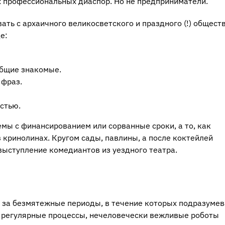
х профессиональных диаспор. Но не предприниматели.
ть с архаичного великосветского и праздного (!) обществ
е:
общие знакомые.
 фраз.
стью.
мы с финансированием или сорванные сроки, а то, как
 кринолинах. Кругом сады, павлины, а после коктейлей
 выступление комедиантов из уездного театра.
 за безмятежные периоды, в течение которых подразумев
т регулярные процессы, нечеловечески вежливые роботы