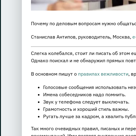
Почему по деловым вопросам нужно общатьс
Станислав Антипов, руководитель, Москва,
e
Слегка колебался, стоит ли писать об этом е
Однако поискал и не обнаружил прямых повто
В основном пишут о
правилах вежливости
, в
Голосовые сообщения использовать неэ
Имена собеседников надо помнить.
Звук у телефона следует выключать.
Грамотность и хороший стиль важны.
Ругать лучше за кадром, а хвалить публи
Так много очевидных правил, писаных и пер
рекомендаций. Ими пестрят внутренние расп