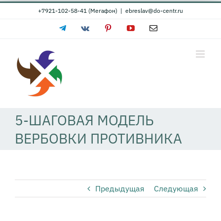
Skip
+7921-102-58-41 (Мегафон)
|
ebreslav@do-centr.ru
to
Telegram
Vk
Pinterest
YouTube
Email
content
5-ШАГОВАЯ МОДЕЛЬ
ВЕРБОВКИ ПРОТИВНИКА
Предыдущая
Следующая