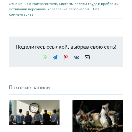
Отношения с контрагентами
,
Системы оплаты труда и проблемы
мотивации персонала
,
Управление персоналом
|
Нет
комментариев
Поделитесь ссылкой, выбрав свою сеть!
WhatsApp
Telegram
Pinterest
Vk
Email
Похожие записи
Как управлять
т
Как превратить
конфликтом,
е
«драмы»
чтобы он не
коммуникации
вышел из-под