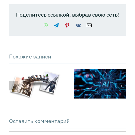
Поделитесь ссылкой, выбрав свою сеть!
WhatsApp
Telegram
Pinterest
Vk
Email
Похожие записи
Почему
«Свободные
внедрение ИИ
деньги»
не
Сильвио
оправдывает
Гезелля вчера
ожиданий
и сегодня
Оставить комментарий
Комментарий