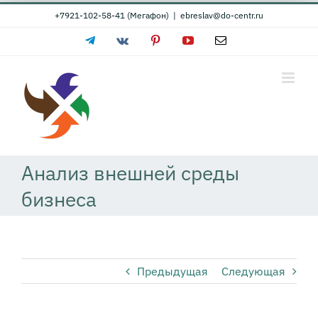
Skip
+7921-102-58-41 (Мегафон)
|
ebreslav@do-centr.ru
to
Telegram
Vk
Pinterest
YouTube
Email
content
Анализ внешней среды
бизнеса
Предыдущая
Следующая