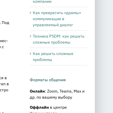
компании
Как превратить «драмы»
коммуникации в
. Под
управляемый диалог
Техника PSDM: как решать
нес-
сложные проблемы
 с
Как решать сложные
проблемы
ся в
Форматы общения
тап в
стро
Онлайн
: Zoom, Teams, Max и
др. по вашему выбору
Оффлайн
в центре
 о