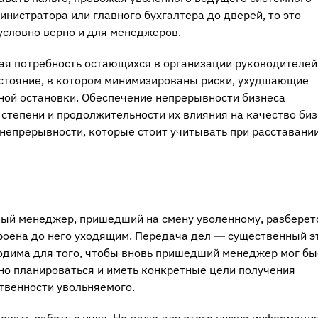
инистратора или главного бухгалтера до дверей, то это
условно верно и для менеджеров.
ая потребность остающихся в организации руководителей
стояние, в котором минимизированы риски, ухудшающие
лной остановки. Обеспечение непрерывности бизнеса
 степени и продолжительности их влияния на качество биз
непрерывности, которые стоит учитывать при расставании
овый менеджер, пришедший на смену уволенному, разберет
роена до него уходящим. Передача дел ― существенный э
одима для того, чтобы вновь пришедший менеджер мог бы
но планироваться и иметь конкретные цели получения
твенности увольняемого.
овать работу с нуля. Но даже для этого нужна информация