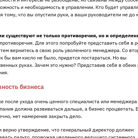
ожность и необходимость в управлении. Кто будет управл
я тому, что вы опустили руки, а ваши руководители не до 
и существуют не только противоречия, но и определен
 противоречия. Для этого попробуйте представить себя в 
затем вернитесь в свою роль уволенного менеджера. Со вт
ак бы вам кисло не было, придется постараться. Но вы
твенных руках. Зачем это нужно? Представив себя в обеих 
ния.
ность бизнеса
е после ухода очень ценного специалиста или менеджера
пания должна развиваться дальше, а бизнес процветать. Е
ечно, нет намерения закрыть дело.
и верно утверждение, что генеральный директор должен
авать пальто, провожая уволенного ведущего системного