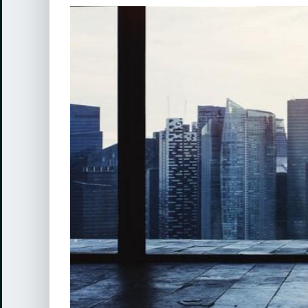
View
Larger
Image