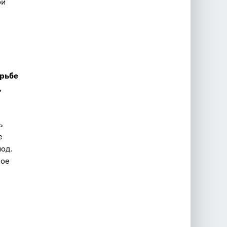
ой
рьбе
,
ь
е
од.
ное