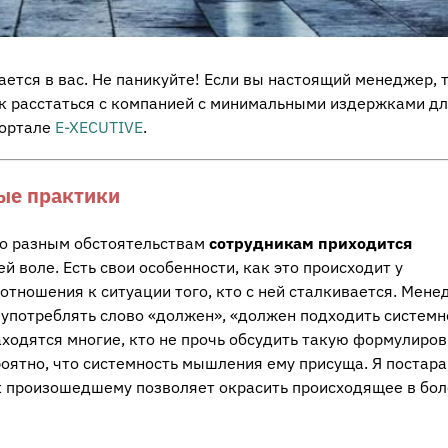
ется в вас. Не паникуйте! Если вы настоящий менеджер, т
ак расстаться с компанией с минимальными издержками д
ортале
E-XECUTIVE
.
ые практики
по разным обстоятельствам
сотрудникам приходится
ей воле. Есть свои особенности, как это происходит у
отношения к ситуации того, кто с ней сталкивается. Мен
 употреблять слово «должен», «должен подходить системн
аходятся многие, кто не прочь обсудить такую формулиров
роятно, что системность мышления ему присуща. Я постар
 к произошедшему позволяет окрасить происходящее в бо