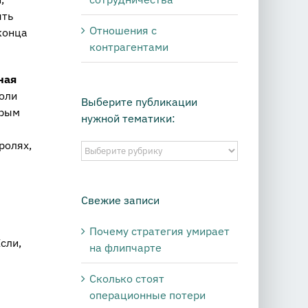
ять
Отношения с
конца
контрагентами
ная
роли
Выберите публикации
орым
нужной тематики:
ролях,
Выберите
публикации
нужной
тематики:
Свежие записи
Почему стратегия умирает
сли,
на флипчарте
Сколько стоят
операционные потери