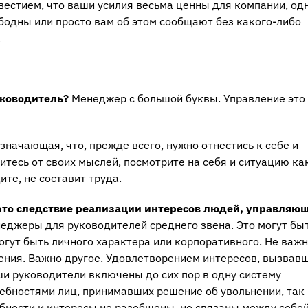
вестием, что ваши усилия весьма ценны для компании, о
бодны или просто вам об этом сообщают без какого-либо
.
уководитель?
Менеджер с большой буквы. Управление это
значающая, что, прежде всего, нужно отнестись к себе и
тесь от своих мыслей, посмотрите на себя и ситуацию ка
дите, не составит труда.
это следствие реализации интересов людей, управляю
енеджеры для руководителей среднего звена. Это могут бы
гут быть личного характера или корпоративного. Не важн
ения. Важно другое. Удовлетворением интересов, вызвав
ши руководители включены до сих пор в одну систему
ебностями лиц, принимавших решение об увольнении, так 
ности и интересы не разобщены, но связаны между собой