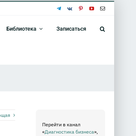
Telegram
Vk
Pinterest
YouTube
Email
Библиотека
Записаться
ющая
Перейти в канал
«
Диагностика бизнеса
»,