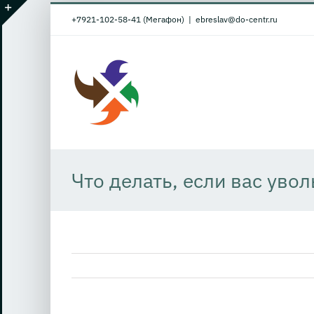
Skip
+7921-102-58-41 (Мегафон)
|
ebreslav@do-centr.ru
to
Toggle
content
Sliding
Bar
Area
Что делать, если вас ув