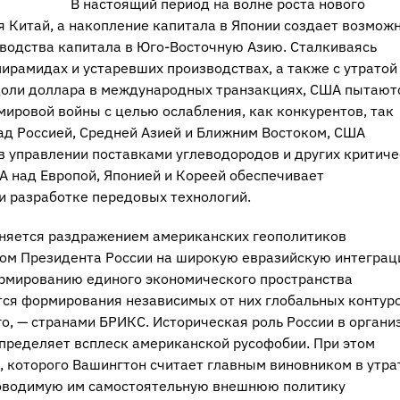
В настоящий период на волне роста нового
 Китай, а накопление капитала в Японии создает возмож
водства капитала в Юго-Восточную Азию. Сталкиваясь
ирамидах и устаревших производствах, а также с утратой
доли доллара в международных транзакциях, США пытают
мировой войны с целью ослабления, как конкурентов, так
над Россией, Средней Азией и Ближним Востоком, США
в управлении поставками углеводородов и других критиче
А над Европой, Японией и Кореей обеспечивает
и разработке передовых технологий.
сняется раздражением американских геополитиков
ом Президента России на широкую евразийскую интегра
ормированию единого экономического пространства
тся формирования независимых от них глобальных контур
о, — странами БРИКС. Историческая роль России в органи
пределяет всплеск американской русофобии. При этом
 которого Вашингтон считает главным виновником в утра
проводимую им самостоятельную внешнюю политику