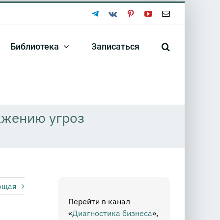
Telegram
Vk
Pinterest
YouTube
Email
Библиотека
Записаться
ажению угроз
ющая
Перейти в канал
«
Диагностика бизнеса
»,