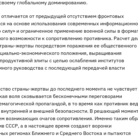
 своему глобальному доминированию.
 отличается от предыдущей отсутствием фронтовых
ся на основе использования современных информационно
ю силу» и ограниченное применение военной силы в форма
ого возможности к сопротивлению противника. Расчет де
страны-жертвы посредством поражения ее общественного
оциально-экономического положения, выращивания
продуктивной элиты с целью ослабления институтов
много руководства с последующей передачей власти
ство страны-жертвы до последнего момента не чувствует
ская воля сковывается бесконечными переговорами
емагогической пропагандой, в то время как противник ве
е внутренней и внешней безопасности. В решающий момен
ем возникающих очагов сопротивления. Именно таким об
ив СССР, а в настоящее время создают воронки
ных регионах Ближнего и Среднего Востока и пытаются