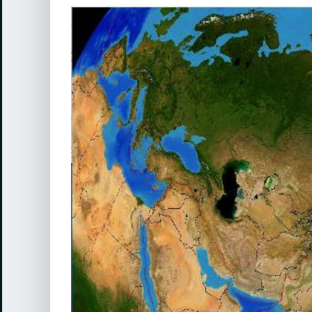
View
Larger
Image