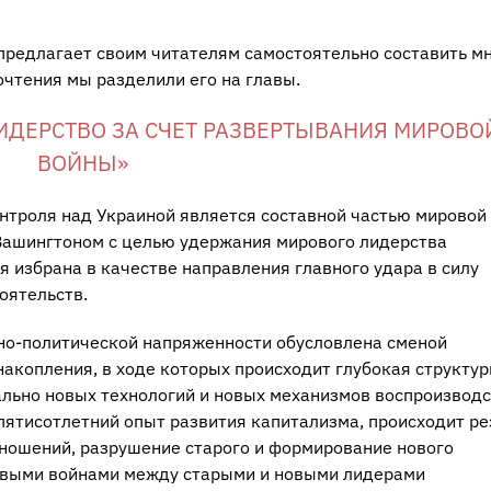
предлагает своим читателям самостоятельно составить м
очтения мы разделили его на главы.
ИДЕРСТВО ЗА СЧЕТ РАЗВЕРТЫВАНИЯ МИРОВО
ВОЙНЫ»
онтроля над Украиной является составной частью мировой
 Вашингтоном с целью удержания мирового лидерства
я избрана в качестве направления главного удара в силу
оятельств.
но-политической напряженности обусловлена сменой
накопления, в ходе которых происходит глубокая структу
ально новых технологий и новых механизмов воспроизвод
 пятисотлетний опыт развития капитализма, происходит ре
ошений, разрушение старого и формирование нового
овыми войнами между старыми и новыми лидерами