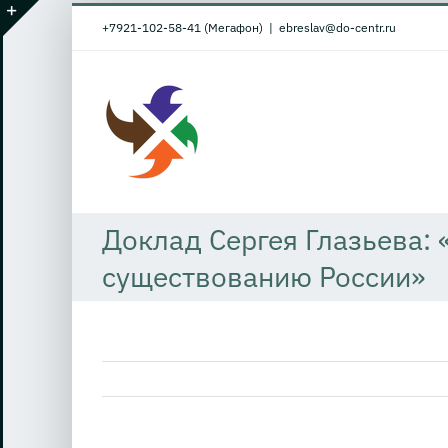
Skip
+7921-102-58-41 (Мегафон)
|
ebreslav@do-centr.ru
to
Toggle
content
Sliding
Bar
Area
Доклад Сергея Глазьева:
существованию России»