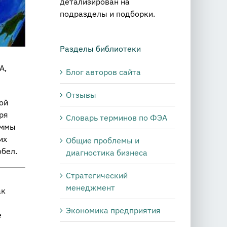
детализирован на
подразделы и подборки.
Разделы библиотеки
А,
Блог авторов сайта
Отзывы
ой
ря
Словарь терминов по ФЭА
аммы
их
Общие проблемы и
обел.
диагностика бизнеса
Стратегический
менеджмент
ак
Экономика предприятия
е