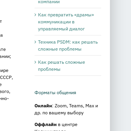
компании
Как превратить «драмы»
т
коммуникации в
управляемый диалог
ия
Техника PSDM: как решать
сложные проблемы
ате
ании;
Как решать сложные
проблемы
мире
 СССР,
е
вого,
Форматы общения
нно-
Онлайн
: Zoom, Teams, Max и
др. по вашему выбору
Оффлайн
в центре