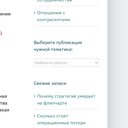
Отношения с
нение
контрагентами
Й
Выберите публикации
нужной тематики:
Выберите
публикации
нужной
тематики:
Свежие записи
Почему стратегия умирает
рная
на флипчарте
ства
зкая
Сколько стоят
операционные потери