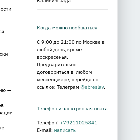
Калининграда
ности
Когда можно пообщаться
ся
С 9:00 до 21:00 по Москве в
любой день, кроме
ски
воскресенья.
Предварительно
договориться в любом
мессенджере, перейдя по
ссылке: Телеграм
@ebreslav
.
цию —
ов
Телефон и электронная почта
зации
Телефон:
+79211025841
те
E-mail:
написать