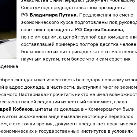
знакомства с ним передаст документ «большому
Совету» под председательством президента
РФ
Владимира Путина.
Предложения по смене
экономического курса подготовлены под руково
советника президента РФ
Сергея Глазьева
,
но не им одним, а целой группой единомышленни
составлявшей примерно полтора десятка челове
Большинство из них принадлежат к отечественн
научным кругам, тем более что и сам советник
адемика.
обрел скандальную известность благодаря вольному изл
ой в адрес доклада, в частности, выступили многие эконо
«самого Пастернака» прочитать никто не имел возможност
рассказал нашей редакции известный экономист, глава
дрей Кобяков
, цитаты из доклада в «Коммерсанте» были
о в этом искаженном виде вызвали настоящий переполох
тем, с его точки зрения, документ предлагает практически
кономических и государственных институтов в условиях