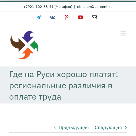
Skip
+7921-102-58-41 (Мегафон)
|
ebreslav@do-centr.ru
to
Telegram
Vk
Pinterest
YouTube
Email
content
Где на Руси хорошо платят:
региональные различия в
оплате труда
Предыдущая
Следующая