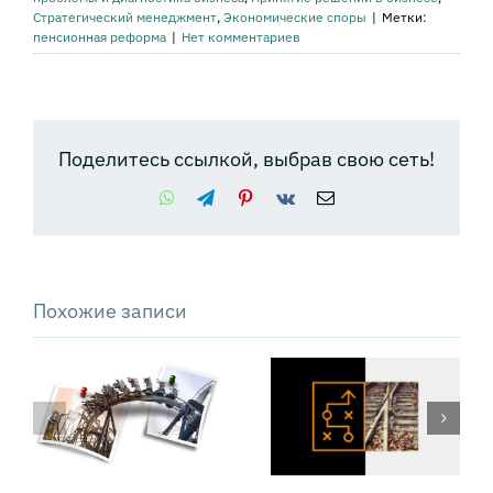
Стратегический менеджмент
,
Экономические споры
|
Метки:
пенсионная реформа
|
Нет комментариев
Поделитесь ссылкой, выбрав свою сеть!
WhatsApp
Telegram
Pinterest
Vk
Email
Похожие записи
Техника PSDM:
как решать
сложные
проблемы