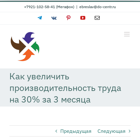
Skip
+7921-102-58-41 (Мегафон)
|
ebreslav@do-centr.ru
to
Telegram
Vk
Pinterest
YouTube
Email
content
Как увеличить
производительность труда
на 30% за 3 месяца
Предыдущая
Следующая