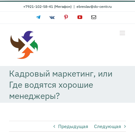
Skip
+7921-102-58-41 (Мегафон)
|
ebreslav@do-centr.ru
to
Telegram
Vk
Pinterest
YouTube
Email
content
Кадровый маркетинг, или
Где водятся хорошие
менеджеры?
Предыдущая
Следующая