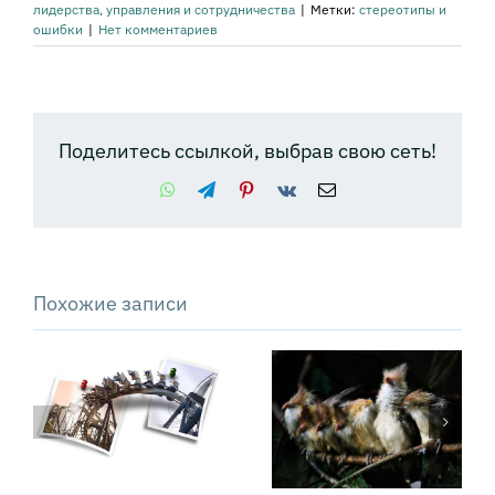
лидерства, управления и сотрудничества
|
Метки:
стереотипы и
ошибки
|
Нет комментариев
Поделитесь ссылкой, выбрав свою сеть!
WhatsApp
Telegram
Pinterest
Vk
Email
Похожие записи
Как превратить
Техника PSDM:
«драмы»
как решать
коммуникации
сложные
в управляемый
проблемы