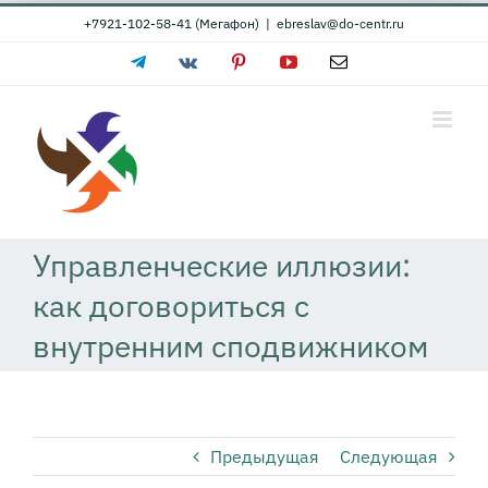
Skip
+7921-102-58-41 (Мегафон)
|
ebreslav@do-centr.ru
to
Telegram
Vk
Pinterest
YouTube
Email
content
Управленческие иллюзии:
как договориться с
внутренним сподвижником
Предыдущая
Следующая