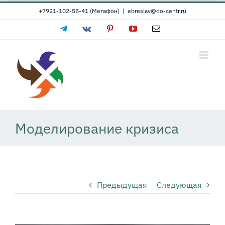
Skip
+7921-102-58-41 (Мегафон)
|
ebreslav@do-centr.ru
to
Telegram
Vk
Pinterest
YouTube
Email
content
Моделирование кризиса
Предыдущая
Следующая