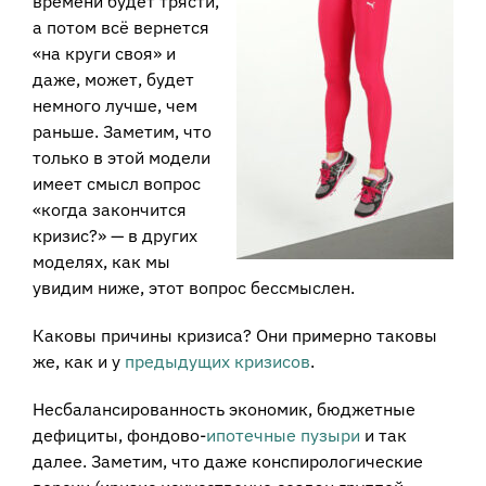
времени будет трясти,
а потом всё вернется
«на круги своя» и
даже, может, будет
немного лучше, чем
раньше. Заметим, что
только в этой модели
имеет смысл вопрос
«когда закончится
кризис?» — в других
моделях, как мы
увидим ниже, этот вопрос бессмыслен.
Каковы причины кризиса? Они примерно таковы
же, как и у
предыдущих кризисов
.
Несбалансированность экономик, бюджетные
дефициты, фондово-
ипотечные пузыри
и так
далее. Заметим, что даже конспирологические