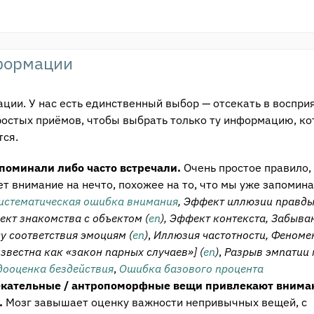
формации
ии. У нас есть единственный выбор — отсекать в воспри
простых приёмов, чтобы выбрать только ту информацию, ко
тся.
апоминали либо часто встречали.
Очень простое правило,
т внимание на нечто, похожее на то, что мы уже запомина
истематическая ошибка внимания
, Эффект иллюзии правды
фект знакомства с объектом (
en
), Эффект контекста, Забыва
ну соответствия эмоциям (
en
)
,
Иллюзия частотности, Феноме
звестна как «закон парных случаев»] (
en
)
,
Разрыв эмпатии
дооценка бездействия
,
Ошибка базового процента
екательные / антропоморфные вещи привлекают внима
.
Мозг завышает оценку важности непривычных вещей, с