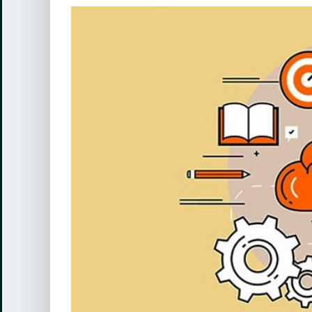
View
Larger
Image