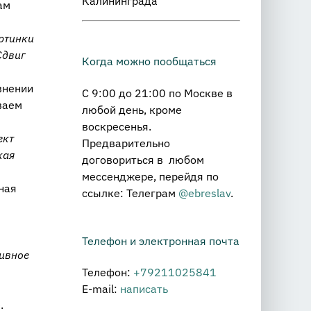
Калининграда
ам
ртинки
 Сдвиг
Когда можно пообщаться
внении
С 9:00 до 21:00 по Москве в
ваем
любой день, кроме
воскресенья.
ект
Предварительно
кая
договориться в любом
мессенджере, перейдя по
ная
ссылке: Телеграм
@ebreslav
.
Телефон и электронная почта
тивное
Телефон:
+79211025841
E-mail:
написать
.