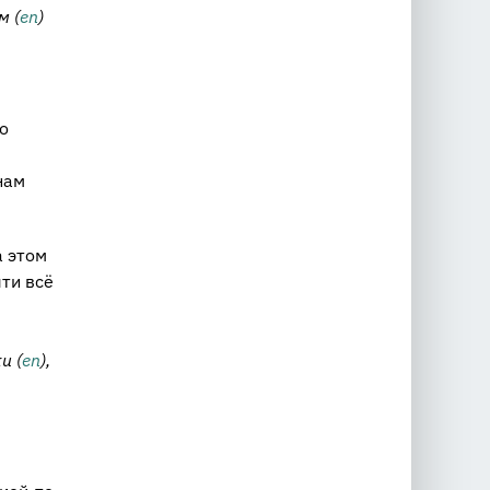
м (
en
)
о
нам
а этом
ти всё
в
и (
en
),