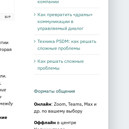
компании
Как превратить «драмы»
коммуникации в
управляемый диалог
Техника PSDM: как решать
ятии
сложные проблемы
торая
Как решать сложные
проблемы
ли.
,
ние
Форматы общения
н
 между
Онлайн
: Zoom, Teams, Max и
др. по вашему выбору
ние
Оффлайн
в центре