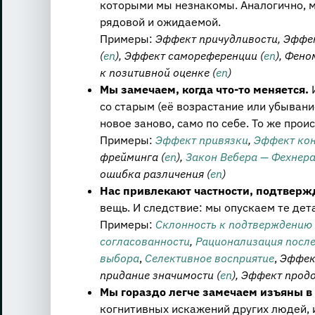
которыми мы незнакомы. Аналогично, 
рядовой и ожидаемой.
Примеры:
Эффект причудливости, Эффе
(
en
), Эффект самореференции (
en
), Фено
к позитивной оценке (
en
)
Мы замечаем, когда что-то меняется.
со старым (её возрастание или убывани
новое заново, само по себе. То же про
Примеры:
Эффект привязки
,
Эффект кон
фрейминга (
en
),
Закон Вебера — Фехнер
ошибка различения (
en
)
Нас привлекают частности, подтве
вещь. И следствие: мы опускаем те де
Примеры:
Склонность к подтверждению 
согласованности
,
Рационализация после
выбора
,
Селективное восприятие
,
Эффек
придание значимости (
en
), Эффект прод
Мы гораздо легче замечаем изъяны в 
когнитивных искажений других людей, и