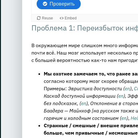
Проблема 1: Переизбыток ин
В окружающем мире слишком много информац
почти всё. Наш мозг использует несколько 
с большей вероятностью как-то нам пригоди
Мы охотнее замечаем то, что ранее з
согласно которому мозг скорее обращае
Примеры:
Эвристика доступности (
en
)
,
С
Каскад доступной информации (
en
), Эф
без подсказок, (
en
), Отклонение в сторо
Баадера — Майнхоф [на русском также и
горячим и холодным состоянием (
en
)
,
Не
Странные / смешные / внешне привл
больше, чем привычные / несмешные