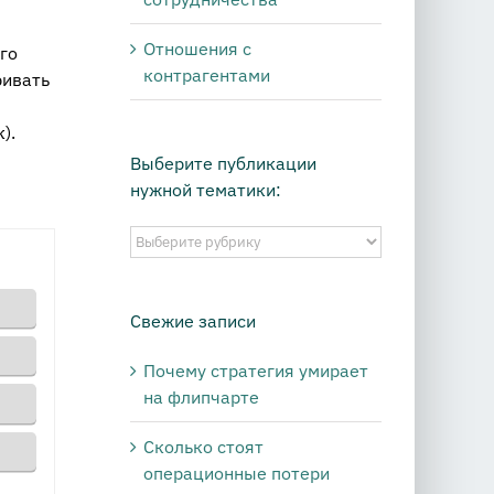
Отношения с
го
контрагентами
ривать
).
Выберите публикации
нужной тематики:
Выберите
публикации
нужной
тематики:
Свежие записи
Почему стратегия умирает
на флипчарте
Сколько стоят
операционные потери