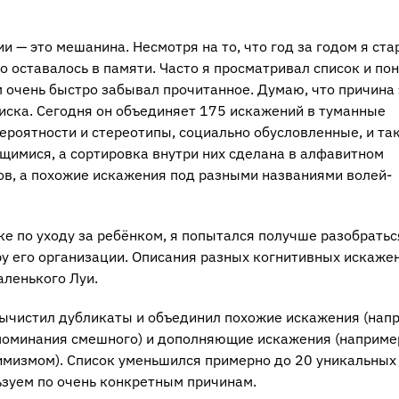
и — это мешанина. Несмотря на то, что год за годом я ста
о оставалось в памяти. Часто я просматривал список и по
м очень быстро забывал прочитанное. Думаю, что причина
иска. Сегодня он объединяет 175 искажений в туманные
ероятности и стереотипы, социально обусловленные, и та
щимися, а сортировка внутри них сделана в алфавитном
ов, а похожие искажения под разными названиями волей-
е по уходу за ребёнком, я попытался получше разобратьс
ру его организации. Описания разных когнитивных искаже
аленького Луи.
 вычистил дубликаты и объединил похожие искажения (нап
поминания смешного) и дополняющие искажения (наприме
имизмом). Список уменьшился примерно до 20 уникальных
ьзуем по очень конкретным причинам.