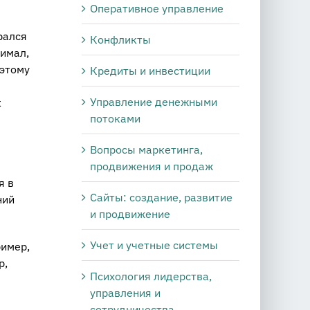
Оперативное управление
рался
Конфликты
нимал,
 этому
Кредиты и инвестиции
Управление денежными
к
потоками
Вопросы маркетинга,
продвижения и продаж
я в
Сайты: создание, развитие
ний
и продвижение
Учет и учетные системы
ример,
р,
Психология лидерства,
управления и
сотрудничества