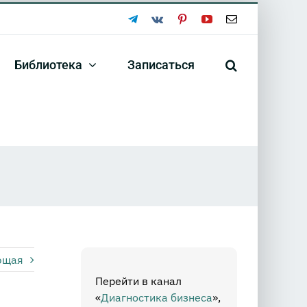
Telegram
Vk
Pinterest
YouTube
Email
Библиотека
Записаться
ющая
Перейти в канал
«
Диагностика бизнеса
»,