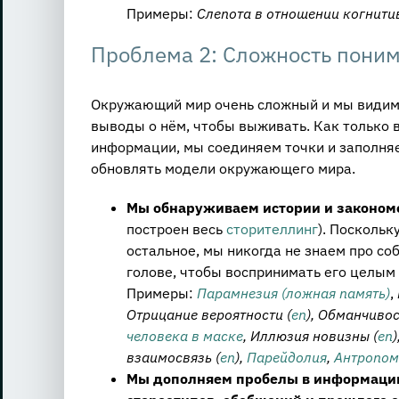
Примеры:
Слепота в отношении когнити
Проблема 2: Сложность пони
Окружающий мир очень сложный и мы видим 
выводы о нём, чтобы выживать. Как только 
информации, мы соединяем точки и заполняе
обновлять модели окружающего мира.
Мы обнаруживаем истории и законом
построен весь
сторителлинг
). Поскольк
остальное, мы никогда не знаем про соб
голове, чтобы воспринимать его целым
Примеры:
Парамнезия (ложная память)
,
Отрицание вероятности (
en
), Обманчивос
человека в маске
, Иллюзия новизны (
en
)
взаимосвязь (
en
),
Парейдолия
,
Антропо
Мы дополняем пробелы в информации