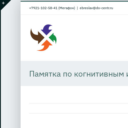
Skip
+7921-102-58-41 (Мегафон)
|
ebreslav@do-centr.ru
to
Toggle
content
Sliding
Bar
Area
Памятка по когнитивным