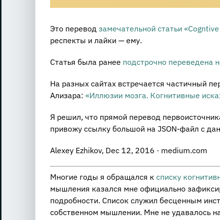
Это перевод
замечательной статьи «Cogntive 
респекты и лайки — ему.
Статья была ранее
подстрочно переведена н
На разных сайтах встречается частичный пе
Ализара:
«Иллюзии мозга. Когнитивные иск
Я решил, что прямой перевод первоисточника
привожу ссылку большой на JSON-файл с дан
Alexey Ezhikov, Dec 12, 2016 · medium.com
Многие годы я обращался к
списку когнитив
мышления казался мне официально зафиксир
подробности. Список служил бесценным инс
собственном мышлении. Мне не удавалось на