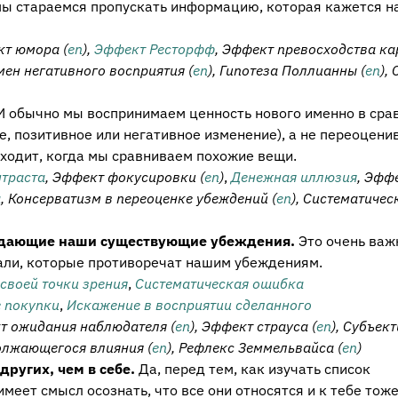
мы стараемся пропускать информацию, которая кажется н
кт юмора (
en
),
Эффект Ресторфф
, Эффект превосходства ка
мен негативного восприятия (
en
), Гипотеза Поллианны (
en
),
И обычно мы воспринимаем ценность нового именно в сра
е, позитивное или негативное изменение), а не переоцени
исходит, когда мы сравниваем похожие вещи.
траста
, Эффект фокусировки (
en
)
,
Денежная иллюзия
, Эфф
а
, Консерватизм в переоценке убеждений (
en
), Систематичес
рждающие наши существующие убеждения.
Это очень важ
тали, которые противоречат нашим убеждениям.
своей точки зрения
,
Систематическая ошибка
 покупки
,
Искажение в восприятии сделанного
т ожидания наблюдателя (
en
), Эффект страуса (
en
), Субъек
олжающегося влияния (
en
), Рефлекс Земмельвайса (
en
)
других, чем в себе.
Да, перед тем, как изучать список
меет смысл осознать, что все они относятся и к тебе тоже