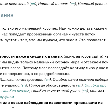
вных искажений (
en
)
,
Наивный цинизм (
en
)
,
Наивный реализ
мания
только его маленький кусочек. Нам нужно делать какие-т
в нас попадает прореженный органами чувств поток
м пустоты тем, что мы думаем, что знаем. Это позволяет 
ерности даже в скудных данных
(прим. авторов сайта: н
у мы видим только маленький кусочек мира и отсекаем поч
ытия всего. Поэтому мозг воссоздаёт картину мира у нас 
 и непрерывным, а не раздробленным.
Иллюзия кластеризации (
en
), Ошибка из-за размера выборк
ть эпизода (
en
), Иллюзия обоснованности (
en
),
Ошибка про
,
Ошибка игрока
, Ошибка «счастливой руки» (
en
), Мнимая
морфизм
 или новые наблюдения известными признаками из