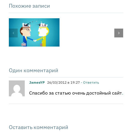
Похожие записи
Газлайтинг
на
работе:
Письмо Юре
о
Алексееву
чем
стоит
подумать
«жертве»
Один комментарий
JamesYP
26/03/2012 в 19:27
- Ответить
Спасибо за статью очень достойный сайт
.
Оставить комментарий