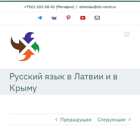
Skip
+7921-102-58-41 (Мегафон)
|
ebreslav@do-centr.ru
to
Telegram
Vk
Pinterest
YouTube
Email
content
Русский язык в Латвии и в
Крыму
Предыдущая
Следующая