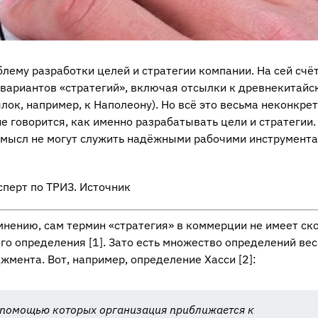
лему разработки целей и стратегии компании. На сей счё
вариантов «стратегий», включая отсылки к древнекитайс
лок, например, к Наполеону). Но всё это весьма неконкрет
 говорится, как именно разрабатывать цели и стратегии.
смысл не могут служить надёжными рабочими инструмента
сперт по ТРИЗ. Источник
нению, сам термин «стратегия» в коммерции не имеет ск
ого определения [1]. Зато есть множество определений ве
мента. Вот, например, определение Хасси [2]:
с помощью которых организация приближается к