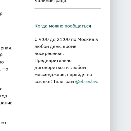
Калининграда
ой
Когда можно пообщаться
С 9:00 до 21:00 по Москве в
любой день, кроме
арная:
воскресенья.
ой
Предварительно
по-
договориться в любом
. Но
мессенджере, перейдя по
ссылке: Телеграм
@ebreslav
.
де
год.
звание
еют