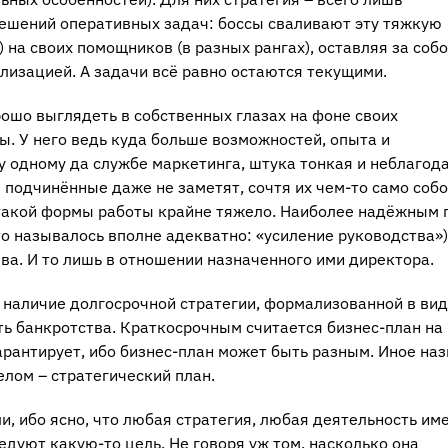
решений оперативных задач: боссы сваливают эту тяжкую
 на своих помощников (в разных рангах), оставляя за соб
лизацией. А задачи всё равно остаются текущими.
рошо выглядеть в собственных глазах на фоне своих
ы. У него ведь куда больше возможностей, опыта и
у одному да службе маркетинга, штука тонкая и неблагод
 подчинённые даже не заметят, сочтя их чем-то само соб
такой формы работы крайне тяжело. Наиболее надёжным 
о называлось вполне адекватно: «усиление руководства»)
ва. И то лишь в отношении назначенного ими директора.
, наличие долгосрочной стратегии, формализованной в ви
ть банкротства. Краткосрочным считается бизнес-план на 
арантирует, ибо бизнес-план может быть разным. Иное на
елом – стратегический план.
и, ибо ясно, что любая стратегия, любая деятельность им
едуют какую-то цель. Не говоря уж том, насколько она