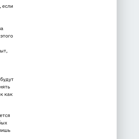
, если
м
на
 этого
ыт,
 будут
нять
к как
ется
бых
 лишь