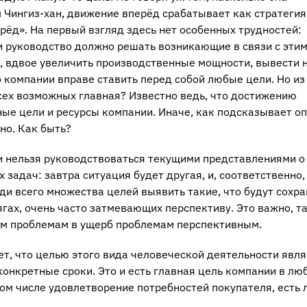
 Чингиз-хан, движение вперёд срабатывает как стратегия
ерёд». На первый взгляд здесь нет особенных трудностей:
 и руководство должно решать возникающие в связи с эти
м, вдвое увеличить производственные мощности, вывести 
о компании вправе ставить перед собой любые цели. Но из
всех возможных главная? Известно ведь, что достижению
ые цели и ресурсы компании. Иначе, как подсказывает оп
но. Как быть?
и нельзя руководствоваться текущими представлениями о
 задач: завтра ситуация будет другая, и, соответственно,
ди всего множества целей выявить такие, что будут сохра
ах, очень часто затмевающих перспективу. Это важно, та
им проблемам в ущерб проблемам перспективным.
т, что целью этого вида человеческой деятельности явля
конкретные сроки. Это и есть главная цель компании в лю
 том числе удовлетворение потребностей покупателя, есть