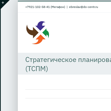
Skip
+7921-102-58-41 (Мегафон)
|
ebreslav@do-centr.ru
to
Toggle
content
Sliding
Bar
Area
Стратегическое планиров
(ТСПМ)