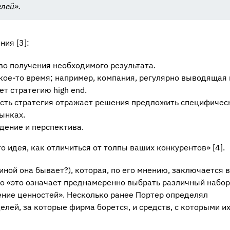
лей».
ия [3]:
тво получения необходимого результата.
акое-то время; например, компания, регулярно выводящая 
т стратегию high end.
 есть стратегия отражает решения предложить специфичес
ынках.
идение и перспектива.
то идея, как отличиться от толпы ваших конкурентов» [4].
иной она бывает?), которая, по его мнению, заключается в
что «это означает преднамеренно выбрать различный набор
ение ценностей». Несколько ранее Портер определял
лей, за которые фирма борется, и средств, с которыми и