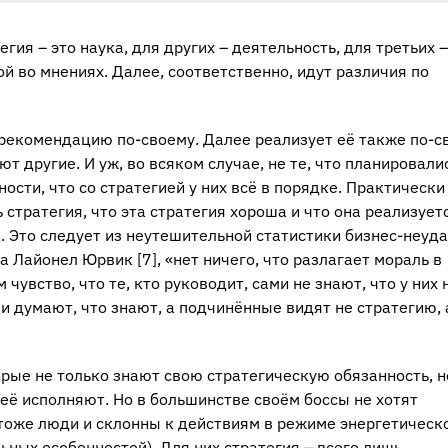
гия – это наука, для других – деятельность, для третьих –
ой во мнениях. Далее, соответственно, идут различия по
рекомендацию по-своему. Далее реализует её также по-с
т другие. И уж, во всяком случае, не те, что планировалис
ности, что со стратегией у них всё в порядке. Практически
 стратегия, что эта стратегия хороша и что она реализует
. Это следует из неутешительной статистики бизнес-неуда
 Лайонел Юрвик [7], «нет ничего, что разлагает мораль в
чувство, что те, кто руководит, сами не знают, что у них 
ли думают, что знают, а подчинённые видят не стратегию, 
орые не только знают свою стратегическую обязанность, н
 её исполняют. Но в большинстве своём боссы не хотят
тоже люди и склонны к действиям в режиме энергетическ
ьных особенностей). Для них стратегия – всего лишь