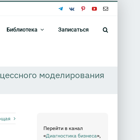
Telegram
Vk
Pinterest
YouTube
Email
Библиотека
Записаться
оцессного моделирования
ющая
Перейти в канал
«
Диагностика бизнеса
»,