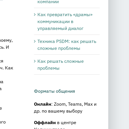
компании
Как превратить «драмы»
коммуникации в
управляемый диалог
воему,
Техника PSDM: как решать
ь. И
сложные проблемы
ся
Как решать сложные
ч. Как
проблемы
на
а
Форматы общения
Онлайн
: Zoom, Teams, Max и
е
др. по вашему выбору
ого
Оффлайн
в центре