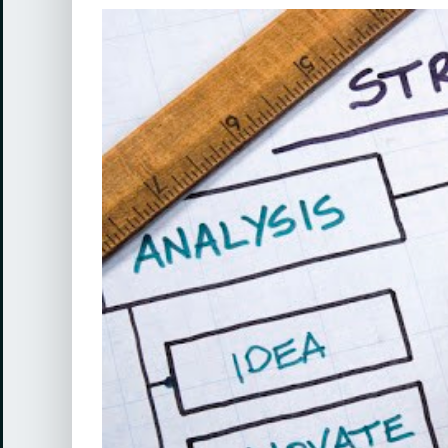
View
Larger
Image