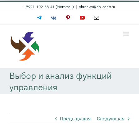
Skip
+7921-102-58-41 (Мегафон)
|
ebreslav@do-centr.ru
to
Telegram
Vk
Pinterest
YouTube
Email
content
Выбор и анализ функций
управления
Предыдущая
Следующая