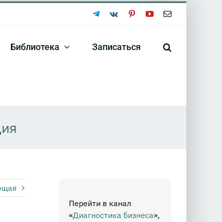
Telegram
Vk
Pinterest
YouTube
Email
Библиотека
Записаться
ция
ющая
Перейти в канал
«
Диагностика бизнеса
»,