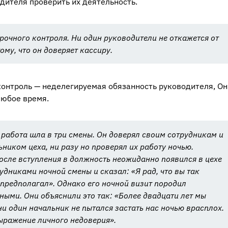
дителя проверить их деятельность.
очного контроля. Ни один руководители не откажется от
му, что он доверяет кассиру.
онтроль — неделегируемая обязанность руководителя, Он
любое время.
, работа шла в три смены. Он доверял своим сотрудникам и
ьником цеха, ни разу но проверял их работу ночью.
после вступления в должность неожиданно появился в цехе
рудниками ночной смены и сказал: «Я рад, что вы так
е предполагал». Однако его ночной визит породил
ыми. Они объяснили это так: «Более двадцати лет мы
ни один начальник не пытался застать нас ночью врасплох.
ыражение личного недоверия».