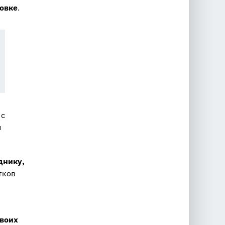
новке
.
 с
и
днику,
тков
своих