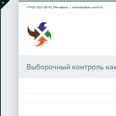
Skip
+7921-102-58-41 (Мегафон)
|
ebreslav@do-centr.ru
to
Toggle
content
Sliding
Bar
Area
Выборочный контроль ка