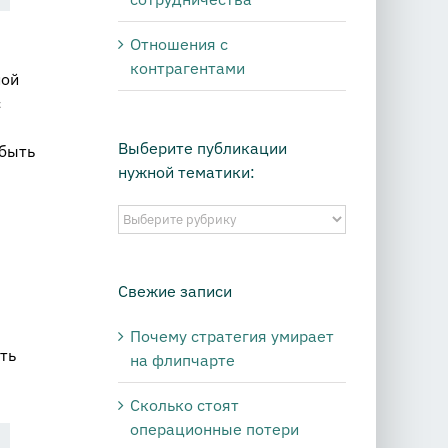
Отношения с
контрагентами
ной
с
Выберите публикации
 быть
нужной тематики:
Выберите
публикации
нужной
тематики:
Свежие записи
Почему стратегия умирает
ть
на флипчарте
Сколько стоят
операционные потери