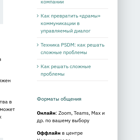
компании
Как превратить «драмы»
коммуникации в
управляемый диалог
Техника PSDM: как решать
сложные проблемы
з
Как решать сложные
проблемы
олжен
Форматы общения
тва в
 может
Онлайн
: Zoom, Teams, Max и
к
др. по вашему выбору
Оффлайн
в центре