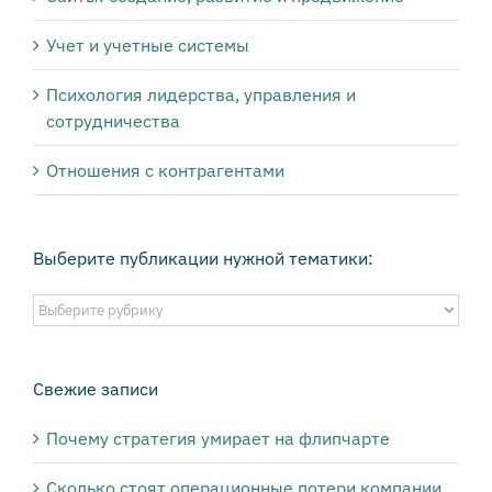
Учет и учетные системы
Психология лидерства, управления и
сотрудничества
Отношения с контрагентами
Выберите публикации нужной тематики:
Выберите
публикации
нужной
тематики:
Свежие записи
Почему стратегия умирает на флипчарте
Сколько стоят операционные потери компании