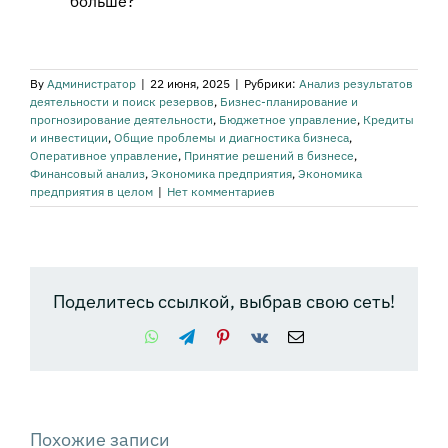
больше?
By
Администратор
|
22 июня, 2025
|
Рубрики:
Анализ результатов
деятельности и поиск резервов
,
Бизнес-планирование и
прогнозирование деятельности
,
Бюджетное управление
,
Кредиты
и инвестиции
,
Общие проблемы и диагностика бизнеса
,
Оперативное управление
,
Принятие решений в бизнесе
,
Финансовый анализ
,
Экономика предприятия
,
Экономика
предприятия в целом
|
Нет комментариев
Поделитесь ссылкой, выбрав свою сеть!
WhatsApp
Telegram
Pinterest
Vk
Email
Похожие записи