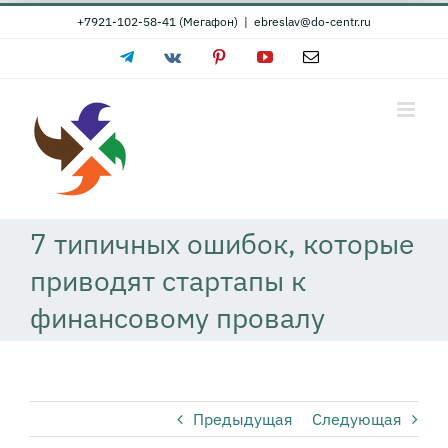
Skip
+7921-102-58-41 (Мегафон)
|
ebreslav@do-centr.ru
to
Telegram
Vk
Pinterest
YouTube
Email
content
7 типичных ошибок, которые
приводят стартапы к
финансовому провалу
Предыдущая
Следующая