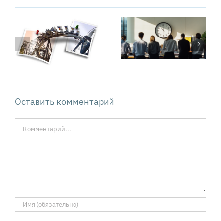
Сколько стоят
Техника PSDM:
операционные
как решать
потери
сложные
компании
проблемы
Оставить комментарий
Комментарий