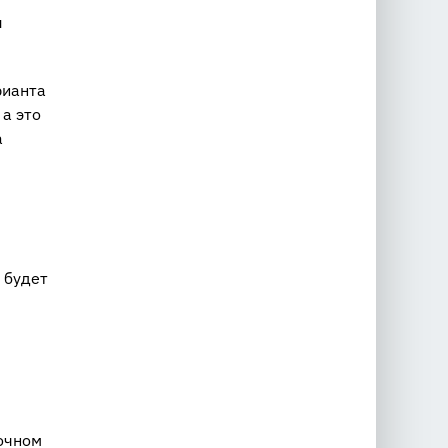
я
рианта
а это
а
 будет
точном