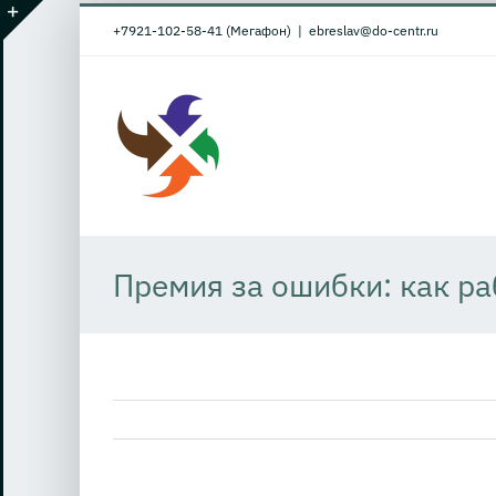
Skip
+7921-102-58-41 (Мегафон)
|
ebreslav@do-centr.ru
to
Toggle
content
Sliding
Bar
Area
Премия за ошибки: как ра