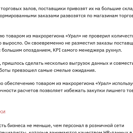
 торговых залов, поставщики привозят их на большие скл
формированными заказами развозятся по магазинам торго
ию товаром из макрорегиона «Урал» не проверил количест
но выросло. Он своевременно не разместил заказы постав
 с большим опозданием, KPI самого менеджера рухнул.
, пришлось сделать несколько выгрузок данных и совмести
работы превзошел самые смелые ожидания.
по обеспечению товаром из макрорегиона «Урал» использу
точности расчетов позволяет избежать закупки лишнего то
ки
ь бизнеса не меньше, чем персонал в розничной сети
ь специалисты, которые занимаются качеством HR-данных в