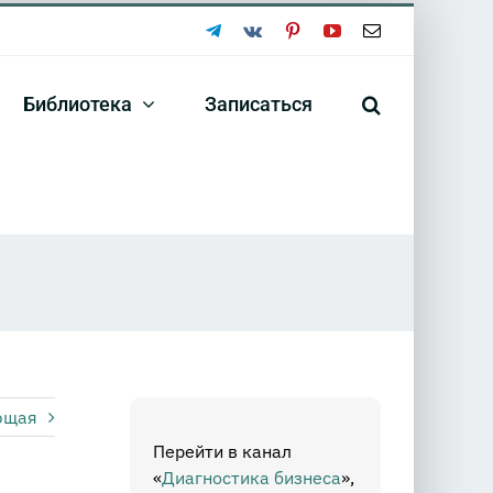
Telegram
Vk
Pinterest
YouTube
Email
Библиотека
Записаться
ющая
Перейти в канал
«
Диагностика бизнеса
»,