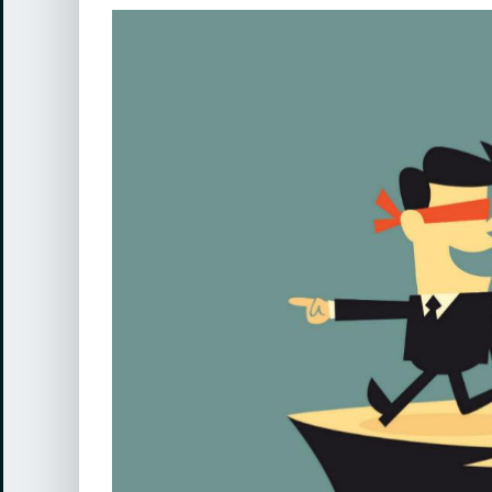
View
Larger
Image