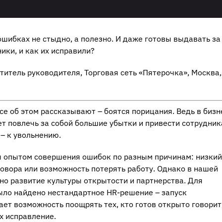
ошибках не стыдно, а полезно. И даже готовы выдавать за
ики, и как их исправили?
титель руководителя, Торговая сеть «Пятерочка», Москва
се об этом рассказывают – боятся порицания. Ведь в бизн
т повлечь за собой большие убытки и привести сотрудник
– к увольнению.
ся опытом совершения ошибок по разным причинам: низкий
говора или возможность потерять работу. Однако в нашей
о развитие культуры открытости и партнерства. Для
ыло найдено нестандартное HR-решение – запуск
ает возможность поощрять тех, кто готов открыто говорит
их исправление.