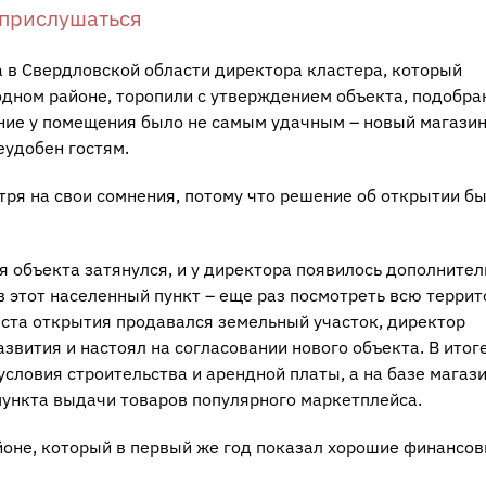
 прислушаться
 в Свердловской области директора кластера, который
 одном районе, торопили с утверждением объекта, подобра
ние у помещения было не самым удачным – новый магазин
еудобен гостям.
отря на свои сомнения, потому что решение об открытии б
 объекта затянулся, и у директора появилось дополнител
в этот населенный пункт – еще раз посмотреть всю терри
еста открытия продавался земельный участок, директор
звития и настоял на согласовании нового объекта. В итог
словия строительства и арендной платы, а на базе магаз
пункта выдачи товаров популярного маркетплейса.
айоне, который в первый же год показал хорошие финансо