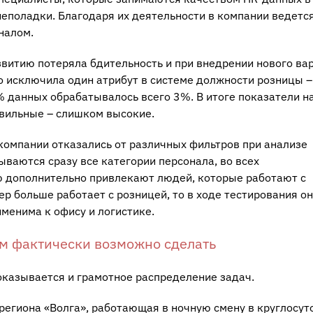
неполадки. Благодаря их деятельности в компании ведетс
налом.
звитию потеряла бдительность и при внедрении нового ва
о исключила один атрибут в системе должности розницы – 
 данных обрабатывалось всего 3%. В итоге показатели н
вильные – слишком высокие.
 компании отказались от различных фильтров при анализе
ываются сразу все категории персонала, во всех
ю дополнительно привлекают людей, которые работают с
 больше работает с розницей, то в ходе тестирования он
менима к офису и логистике.
чем фактически возможно сделать
казывается и грамотное распределение задач.
региона «Волга», работающая в ночную смену в круглосу