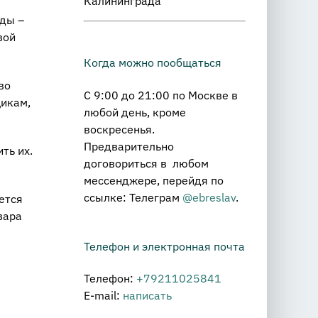
Калининграда
ады –
вой
Когда можно пообщаться
во
С 9:00 до 21:00 по Москве в
щикам,
любой день, кроме
воскресенья.
Предварительно
ть их.
договориться в любом
мессенджере, перейдя по
ссылке: Телеграм
@ebreslav
.
ется
вара
Телефон и электронная почта
Телефон:
+79211025841
E-mail:
написать