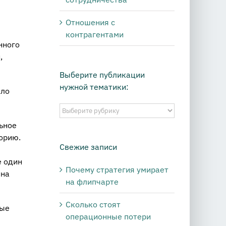
Отношения с
контрагентами
нного
,
Выберите публикации
нужной тематики:
ыло
Выберите
публикации
ьное
нужной
торию.
тематики:
Свежие записи
е один
Почему стратегия умирает
ина
на флипчарте
Сколько стоят
вые
операционные потери