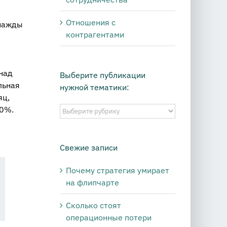
Отношения с
днажды
контрагентами
над
Выберите публикации
льная
нужной тематики:
яц,
50%.
Выберите
публикации
нужной
тематики:
Свежие записи
Почему стратегия умирает
на флипчарте
Сколько стоят
операционные потери