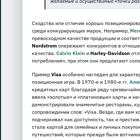
желаемые и осуществимые «точки раз
Сходства или отличия хорошо позициониров
среди конкурирующих марок. Например,
Mer
превосходном качестве продукции и соотве
Nordstrom
опережают конкурентов в отношен
качества.
Calvin Klein
и
Harley-Davidson
отл
потребления», при этом они предлагают соп
Пример
Visa
особенно нагляден для характе
позиционная игра. В 1970-е и 1980-е гг.
Amer
кредитных карт благодаря ряду чрезвычайно
ввела «золотые» и «платиновые» карты и н
демонстрировали знаменитые рестораны, куро
сопровождении слов: «Visa. Везде, где вам 
подчеркивал как доступность, так и престиж
стала картой для семейных и личных покупок
путешествий, которые прежде были вотчиной