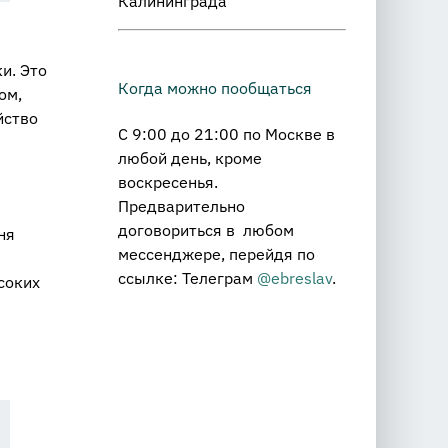
Калининграда
и. Это
Когда можно пообщаться
ом,
йство
С 9:00 до 21:00 по Москве в
любой день, кроме
воскресенья.
Предварительно
договориться в любом
ня
мессенджере, перейдя по
ссылке: Телеграм
@ebreslav
.
соких