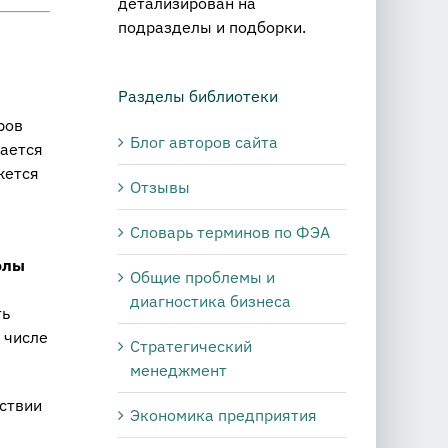
детализирован на
подразделы и подборки.
Разделы библиотеки
ров
Блог авторов сайта
дается
жется
Отзывы
Словарь терминов по ФЭА
олы
Общие проблемы и
я
диагностика бизнеса
ть
 числе
Стратегический
менеджмент
тствии
Экономика предприятия