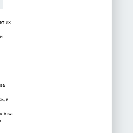
ет их
и
е
isa
ь, в
к Visa
х