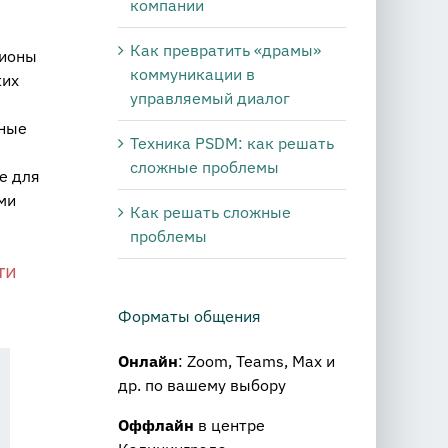
компании
Как превратить «драмы»
ионы
коммуникации в
ких
управляемый диалог
ьные
Техника PSDM: как решать
сложные проблемы
е для
ми
Как решать сложные
проблемы
ти
Форматы общения
Онлайн
: Zoom, Teams, Max и
др. по вашему выбору
Оффлайн
в центре