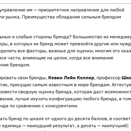
 управление им — приоритетное направление для любой
 или рынка. Преимущества обладания сильным брендом
льные и слабые стороны бренда? Большинство из менедже
еры, в которых их бренд может превзойти другие или нуж
еделить все факторы, важные для оценки, многим это ока
 все части, влияющие на целое, когда все внимание
ения брендом.
ировать свои бренды,
Кевин Лейн Келлер
, профессор
Шк
стик, присущих самым известным в мире брендам. Аттесту
провести сводную оценку бренда, которая даст возможнос
ания, лучше изучить конфигурацию любого бренда, в том
енда по сравнению с конкурентами.
ть бренд по шкале от одного до десяти баллов, в соотве
 единица — наихудший результат, а десять — наилучший):