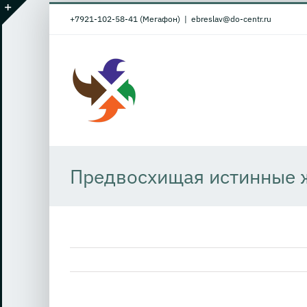
Skip
+7921-102-58-41 (Мегафон)
|
ebreslav@do-centr.ru
to
Toggle
content
Sliding
Bar
Area
Предвосхищая истинные 