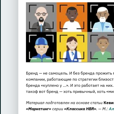
View
Larger
Image
Бренд — не самоцель. И без бренда прожить 
компании, работающие по стратегии близост
бренда «куплено у …». И это работает на ни
такоф вот бренд — хоть привычный, хоть «ми
Материал подготовлен на основе статьи
Кеви
«Маркетинг»
серии
«Классика HBR»
. — М.:
Ал