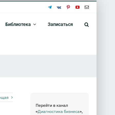
Telegram
Vk
Pinterest
YouTube
Email
Библиотека
Записаться
ющая
Перейти в канал
«
Диагностика бизнеса
»,