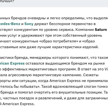
личий»?
анных брендов очевидны и легко определимы, что выделя
cedes-Benz
и
Sony
держат бесспорное первенство в
тствуют конкурентам по уровню сервиса. Компании
Saturn
ии услуг и удерживают при этом собственный уровень
ичают конкурентные «образ потребителя» и «образ
оставимые или даже лучшие характеристики изделий.
ристики бренда, менеджеры которого понимают, что тако
ican Express
оставался выдающимся брендом на рынке
 эффективных маркетинговых программ. В ответ на это V
ачала агрессивную маркетинговую кампанию. Сюжеты
рты или ситуации, когда American Express не принималас
хотелось бы побывать». Такой вдохновляющий слоган тонко
 бренда и помогал очертить его внушительные позиции. Та
, частных поездок и развлечений, и даже для заграничны
 American Express.