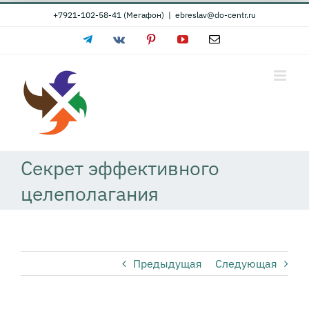
Skip
+7921-102-58-41 (Мегафон)
|
ebreslav@do-centr.ru
to
Telegram
Vk
Pinterest
YouTube
Email
content
Секрет эффективного
целеполагания
Предыдущая
Следующая