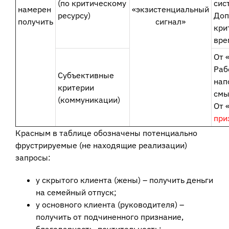
(по критическому
сис
намерен
«экзистенциальный
ресурсу)
Доп
получить
сигнал»
кри
вре
От 
Раб
Субъективные
нап
критерии
смы
(коммуникации)
От 
при
Красным в таблице обозначены потенциально
фрустрируемые (не находящие реализации)
запросы:
у скрытого клиента (жены) – получить деньги
на семейный отпуск;
у основного клиента (руководителя) –
получить от подчиненного признание,