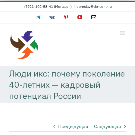
Skip
+7921-102-58-41 (Мегафон)
|
ebreslav@do-centr.ru
to
Telegram
Vk
Pinterest
YouTube
Email
content
Люди икс: почему поколение
40-летних — кадровый
потенциал России
Предыдущая
Следующая