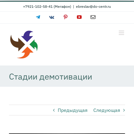
Skip
+7921-102-58-41 (Мегафон)
|
ebreslav@do-centr.ru
to
Telegram
Vk
Pinterest
YouTube
Email
content
Стадии демотивации
Предыдущая
Следующая