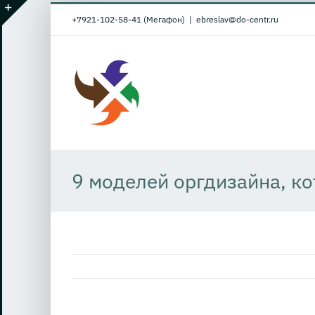
Skip
+7921-102-58-41 (Мегафон)
|
ebreslav@do-centr.ru
to
Toggle
content
Sliding
Bar
Area
9 моделей оргдизайна, к