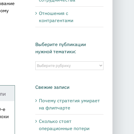
ование
тому
Отношения с
контрагентами
Выберите публикации
нужной тематики:
Выберите
публикации
нужной
тематики:
Свежие записи
ли
Почему стратегия умирает
на флипчарте
0-е
похи
Сколько стоят
операционные потери