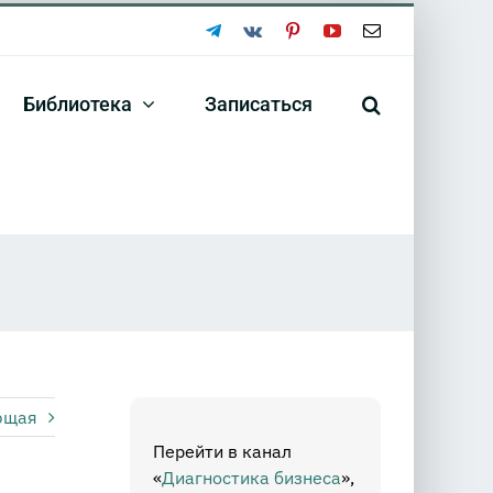
Telegram
Vk
Pinterest
YouTube
Email
Библиотека
Записаться
ющая
Перейти в канал
«
Диагностика бизнеса
»,