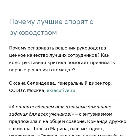
View
Larger
Почему лучшие спорят с
Image
руководством
Почему оспаривать решения руководства –
ценное качество лучших сотрудников? Как
конструктивная критика помогает принимать
верные решения в команде?
Оксана Селендеева, генеральный директор,
CODDY, Москва,
e-xecutive.ru
«А давайте сделаем обязательные домашние
задания для всех учеников!»
– с энтузиазмом
предложила я на общем созвоне. Команда дружно
закивала. Только Марина, наш методист,
напряглась:
«Оксана, извините, но это может быть