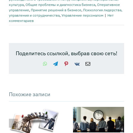
культура
,
Общие проблемы и диагностика бизнеса
,
Оперативное
управление
,
Принятие решений в бизнесе
,
Психология лидерства,
управления и сотрудничества
,
Управление персоналом
|
Нет
комментариев
Поделитесь ссылкой, выбрав свою сеть!
WhatsApp
Telegram
Pinterest
Vk
Email
Похожие записи
Сколько стоят
Как превратить
операционные
«драмы»
потери
коммуникации