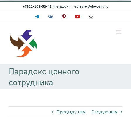
Skip
+7921-102-58-41 (Мегафон)
|
ebreslav@do-centr.ru
to
Telegram
Vk
Pinterest
YouTube
Email
content
Парадокс ценного
сотрудника
Предыдущая
Следующая