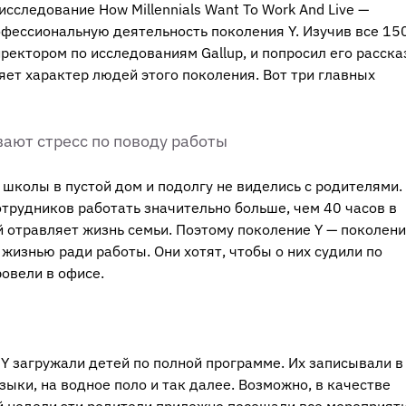
сследование How Millennials Want To Work And Live —
офессиональную деятельность поколения Y. Изучив все 15
ректором по исследованиям Gallup, и попросил его расска
ет характер людей этого поколения. Вот три главных
вают стресс по поводу работы
 школы в пустой дом и подолгу не виделись с родителями.
отрудников работать значительно больше, чем 40 часов в
й отравляет жизнь семьи. Поэтому поколение Y — поколени
жизнью ради работы. Они хотят, чтобы о них судили по
ровели в офисе.
Y загружали детей по полной программе. Их записывали в
зыки, на водное поло и так далее. Возможно, в качестве
й недели эти родители прилежно посещали все мероприяти