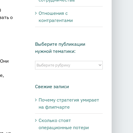
0
Отношения с
зать о
контрагентами
Выберите публикации
нужной тематики:
 Они
Выберите
публикации
е,
нужной
тематики:
Свежие записи
Почему стратегия умирает
на флипчарте
Сколько стоят
операционные потери
я, на