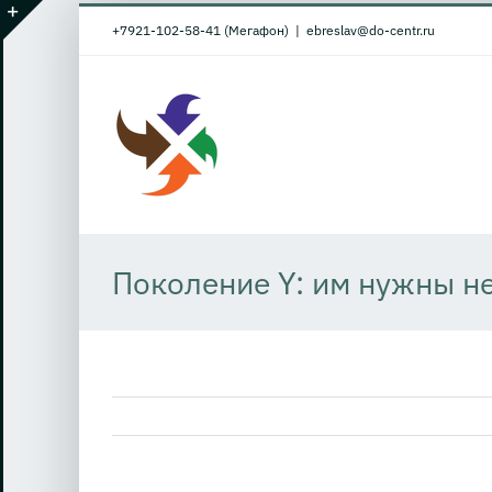
Skip
+7921-102-58-41 (Мегафон)
|
ebreslav@do-centr.ru
to
Toggle
content
Sliding
Bar
Area
Поколение Y: им нужны н