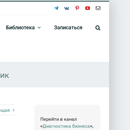
Telegram
Vk
Pinterest
YouTube
Email
Библиотека
Записаться
ник
ющая
Перейти в канал
«
Диагностика бизнеса
»,