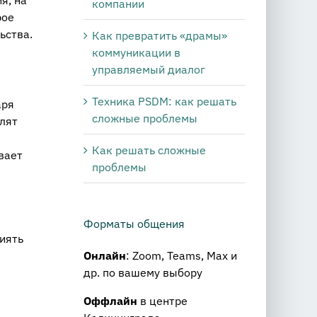
компании
рое
ьства.
Как превратить «драмы»
коммуникации в
управляемый диалог
Техника PSDM: как решать
аря
сложные проблемы
лят
Как решать сложные
вает
проблемы
Форматы общения
иять
Онлайн
: Zoom, Teams, Max и
др. по вашему выбору
Оффлайн
в центре