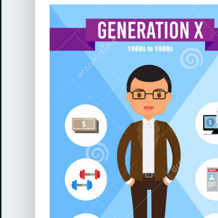
View
Larger
Image