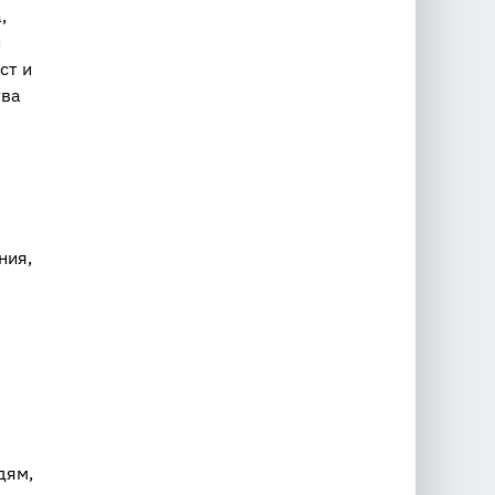
,
и
ст и
тва
ния,
дям,