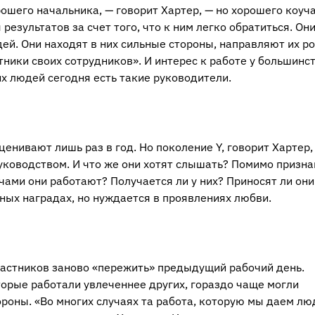
ошего начальника, — говорит Хартер, — но хорошего коуча
езультатов за счет того, что к ним легко обратиться. Он
ей. Они находят в них сильные стороны, направляют их ро
ники своих сотрудников». И интерес к работе у большинс
х людей сегодня есть такие руководители.
енивают лишь раз в год. Но поколение Y, говорит Хартер,
уководством. И что же они хотят слышать? Помимо призна
чами они работают? Получается ли у них? Приносят ли они
ных наградах, но нуждается в проявлениях любви.
частников заново «пережить» предыдущий рабочий день.
торые работали увлеченнее других, гораздо чаще могли
ороны. «Во многих случаях та работа, которую мы даем лю