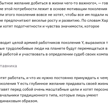
обытное желание добиться в жизни чего-то важного», — го
ие этой потребности лежит в основе мотивации поколения 
и этого поколения вовсе не хотят, чтобы все им подали н
не предпочитают веселье росту и развитию. По словам Хар
ни хотят подотчетности и чувства значимости, которое
водит целой армией работников поколения Y, выразился т
ые трудолюбивые люди на планете будут перемещаться в
й работой и участвовать в определении судеб своих компа
ставника
отят работать, и что их нужно постоянно принуждать к чему
околения Y есть глубинное желание придавать своей жизн
ставят перед собой очень масштабные цели и хотят персон
 начальники традиционного типа, которые лишь умеют
одинаковым образом.