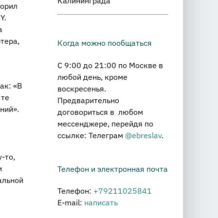
Калининграда
ворил
Y.
а
тера,
Когда можно пообщаться
С 9:00 до 21:00 по Москве в
любой день, кроме
ак: «В
воскресенья.
 те
Предварительно
ний».
договориться в любом
мессенджере, перейдя по
ссылке: Телеграм
@ebreslav
.
-то,
и
Телефон и электронная почта
альной
Телефон:
+79211025841
E-mail:
написать