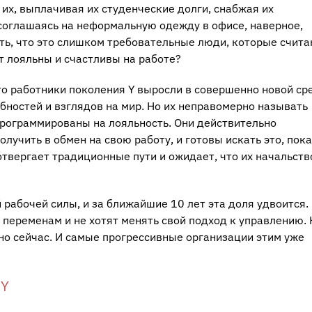
их, выплачивая их студенческие долги, снабжая их
соглашаясь на неформальную одежду в офисе, наверное,
ть, что это слишком требовательные люди, которые счита
т лояльны и счастливы на работе?
то работники поколения Y выросли в совершенно новой сре
ебностей и взглядов на мир. Но их неправомерно называть
апрограммированы на лояльность. Они действительно
олучить в обмен на свою работу, и готовы искать это, пока
отвергает традиционные пути и ожидает, что их начальство
рабочей силы, и за ближайшие 10 лет эта доля удвоится.
 переменам и не хотят менять свой подход к управлению. 
о сейчас. И самые прогрессивные организации этим уже
 Y