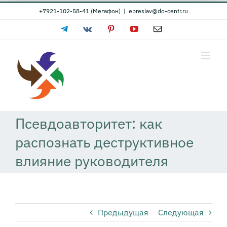
Skip
+7921-102-58-41 (Мегафон)
|
ebreslav@do-centr.ru
to
Telegram
Vk
Pinterest
YouTube
Email
content
Псевдоавторитет: как
распознать деструктивное
влияние руководителя
Предыдущая
Следующая