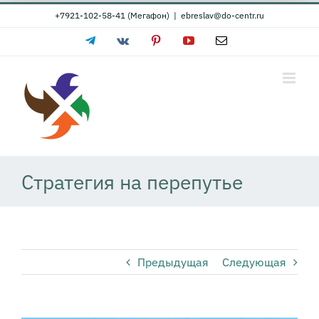
Skip
+7921-102-58-41 (Мегафон)
|
ebreslav@do-centr.ru
to
Telegram
Vk
Pinterest
YouTube
Email
content
Стратегия на перепутье
Предыдущая
Следующая