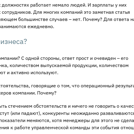
х должностях работает немало людей. И зарплаты у них
 сотрудников. Для многих компаний это заметная статья
ляющем большинстве случаев – нет. Почему? Для ответа н
 занимаются ежедневно.
бизнеса?
мпании? С одной стороны, ответ прост и очевиден – его
нка, количеством выпускаемой продукции, количеством
ают и активно используют.
стоятельства, говорящие о том, что операционный результа
еров компании. Почему?
ыть стечением обстоятельств и ничего не говорить о каче
стут (или падают), конкуренты неожиданно разваливаютс
 показатели меняются, хотя менеджеры для этого не сдел
ения к работе управленческой команды эти события отно