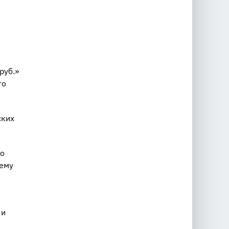
руб.»
то
ских
то
чему
 и