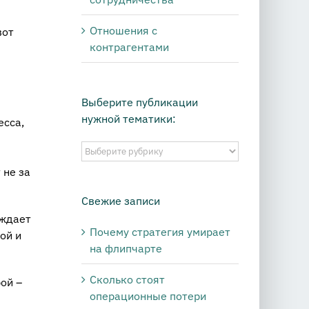
Отношения с
вот
контрагентами
Выберите публикации
нужной тематики:
есса,
Выберите
публикации
 не за
нужной
тематики:
Свежие записи
ождает
Почему стратегия умирает
ой и
на флипчарте
Сколько стоят
ой –
операционные потери