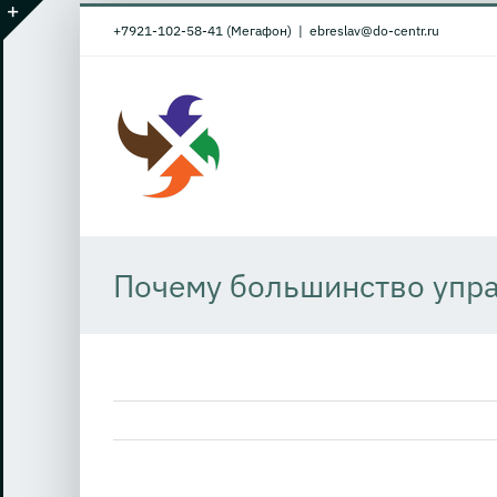
Skip
+7921-102-58-41 (Мегафон)
|
ebreslav@do-centr.ru
to
Toggle
content
Sliding
Bar
Area
Почему большинство упра