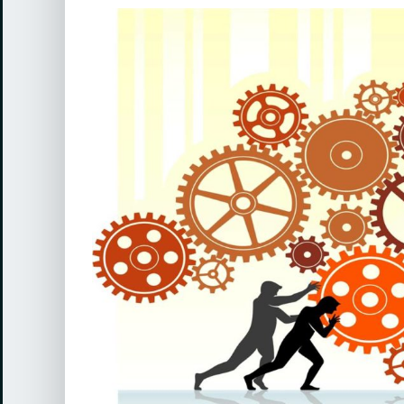
View
Larger
Image