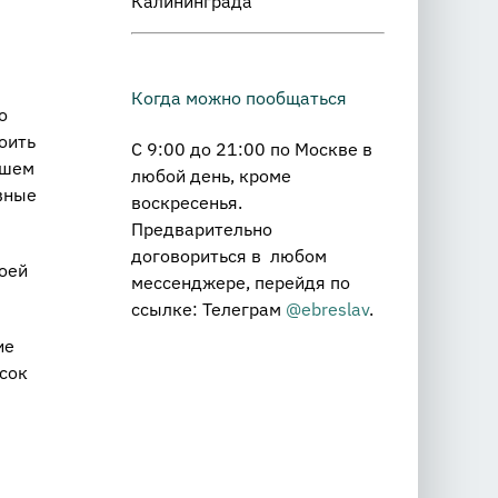
Калининграда
Когда можно пообщаться
о
оить
С 9:00 до 21:00 по Москве в
чшем
любой день, кроме
авные
воскресенья.
Предварительно
договориться в любом
оей
мессенджере, перейдя по
ссылке: Телеграм
@ebreslav
.
ие
исок