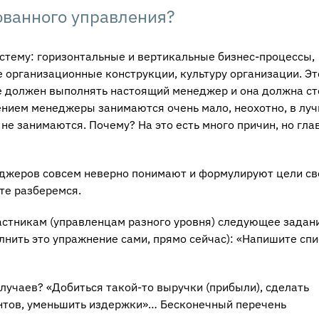
ованного управления?
истему: горизонтальные и вертикальные бизнес-процессы,
 организационные конструкции, культуру организации. Эт
е должен выполнять настоящий менеджер и она должна ст
ением менеджеры занимаются очень мало, неохотно, в лу
не занимаются. Почему? На это есть много причин, но гл
неджеров совсем неверно понимают и формулируют цели св
те разберемся.
частникам (управленцам разного уровня) следующее задан
лнить это упражнение сами, прямо сейчас): «Напишите сп
учаев? «Добиться такой-то выручки (прибыли), сделать
ентов, уменьшить издержки»… Бесконечный перечень