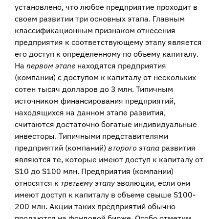
установлено, что любое пред­приятие проходит в
своем развитии три основных этапа. Главным
классификаци­онным признаком отнесения
предприятия к соответствующему этапу является
его доступ к определенному по объему капиталу.
На
первом этапе
находятся предприятия
(компании) с до­ступом к капиталу от нескольких
сотен тысяч долларов до 3 млн. Типичным
источником финансирования предприятий,
находящихся на данном этапе развития,
считаются достаточно богатые индивидуальные
инве­сторы. Типичными представителями
предприятий (компаний)
второго этапа
развития
являются те, которые имеют доступ к капиталу от
S10 до S100 млн. Предприятия (компании)
относятся к
третьему этапу
эволюции, если они
име­ют доступ к капиталу в объеме свыше S100-
200 млн. Акции таких предприятий обычно
продаются на фондовой бирже. Особо отметим,