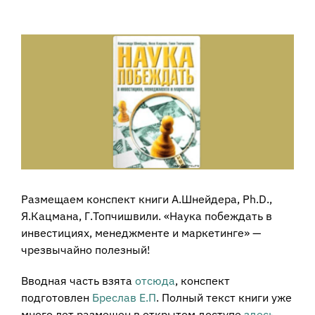
View
Larger
Image
Размещаем конспект книги А.Шнейдера, Ph.D.,
Я.Кацмана, Г.Топчишвили. «Наука побеждать в
инвестициях, менеджменте и маркетинге» —
чрезвычайно полезный!
Вводная часть взята
отсюда
, конспект
подготовлен
Бреслав Е.П
. Полный текст книги уже
много лет размещен в открытом доступе
здесь
.