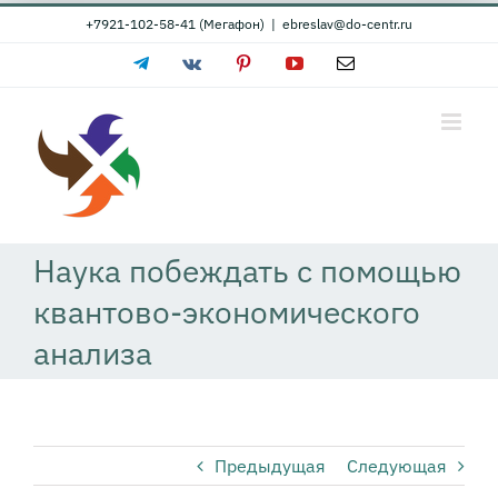
Skip
+7921-102-58-41 (Мегафон)
|
ebreslav@do-centr.ru
to
Telegram
Vk
Pinterest
YouTube
Email
content
Наука побеждать с помощью
квантово-экономического
анализа
Предыдущая
Следующая