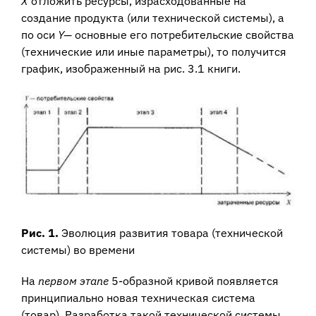
X
отложить ресурсы, израсходованные на
создание продукта (или технической системы), а
по оси
Y—
основные его потребительские свойства
(техни­ческие или иные параметры), то получится
график, изображенный на рис. 3.1 книги.
Рис. 1.
Эволюция развития товара (технической
системы) во времени
На
первом этапе
5-образной кривой появляется
принципиально новая техни­ческая система
(товар). Разработка такой технической системы