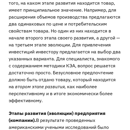
того, на каком этапе разви­тия находится товар,
имеет принципиальное значение. Например, для
расшире­ния объемов производства предлагаются
два одинаковых по цене и потреби­тельским
свойствам товара. Но один из них находится в
начале второго этапа своего развития, а другой —
на третьем этапе эволюции. Для привлечения
инве­стиций инвестору предлагается на выбор два
указанных варианта. Для специалиста, знакомого
с содержанием методики КЭА, вопрос решается
достаточно просто. Безусловное предпочтение
должно быть отдано товару, который находится
на
втором этапе развития,
как наиболее
перспективному и в итоге эконо­мически более
эффективному.
Этапы развития (эволюции) предприятия
(компании).
В результате проведен­ных
американскими учеными исследований было