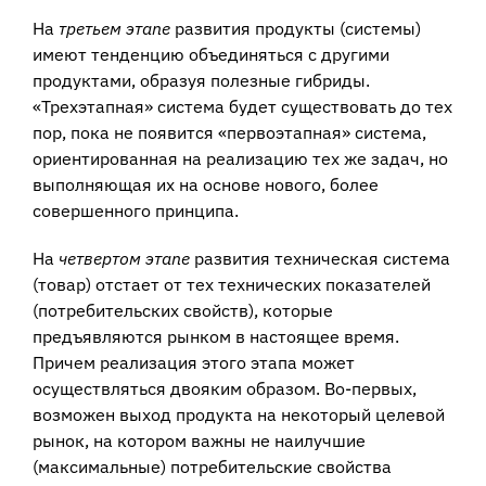
На
третьем этапе
развития продукты (системы)
имеют тенденцию объеди­няться с другими
продуктами, образуя полезные гибриды.
«Трехэтапная» систе­ма будет существовать до тех
пор, пока не появится «первоэтапная» система,
ори­ентированная на реализацию тех же задач, но
выполняющая их на основе нового, более
совершенного принципа.
На
четвертом этапе
развития техническая система
(товар) отстает от тех тех­нических показателей
(потребительских свойств), которые
предъявляются рын­ком в настоящее время.
Причем реализация этого этапа может
осуществляться двояким образом. Во-первых,
возможен выход продукта на некоторый целевой
рынок, на котором важны не наилучшие
(максимальные) потребительские свой­ства