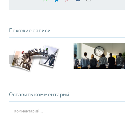
Похожие записи
Как управлять
Сколько стоят
конфликтом,
операционные
чтобы он не
потери
вышел из-под
компании
контроля
Оставить комментарий
Комментарий