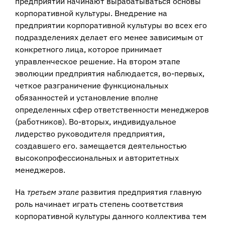
предприятии начинают выраба­тываться основы
корпоративной культуры. Внедрение на
предприятии корпо­ративной культуры во всех его
подразделениях делает его менее зависимым от
конкретного лица, которое принимает
управленческое решение. На втором эта­пе
эволюции предприятия наблюдается, во-первых,
четкое разграничение функ­циональных
обязанностей и установление вполне
определенных сфер ответ­ственности менеджеров
(работников). Во-вторых, индивидуальное
лидерство руководителя предприятия,
создавшего его. замещается деятельностью
высо­копрофессиональных и авторитетных
менеджеров.
На
третьем этапе
развития предприятия главную
роль начинает играть сте­пень соответствия
корпоративной культуры данного коллектива тем