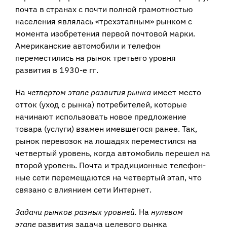
почта в странах с почти полной грамотностью
населения являлась «трехэтапным» рынком с
момента изобретения первой почтовой марки.
Американские автомо­били и телефон
переместились на рынок третьего уровня
развития в 1930-е гг.
На
четвертом этапе развития рынка
имеет место
отток (уход с рынка) потреби­телей, которые
начинают использовать новое предложение
товара (услуги) взамен имевшегося ранее. Так,
рынок перевозок на лошадях переместился на
четвертый уро­вень, когда автомобиль перешел на
второй уровень. Почта и традиционные телефон­
ные сети перемещаются на четвертый этап, что
связано с влиянием сети Интернет.
Задачи рынков разных уровней.
На
нулевом
этапе
развития задача целевого рынка