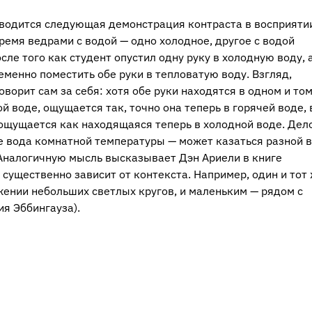
оводится следующая демонстрация контраста в восприяти
ремя ведрами с водой — одно холодное, другое с водой
сле того как студент опустил одну руку в холодную воду, 
менно поместить обе руки в тепловатую воду. Взгляд,
орит сам за себя: хотя обе руки находятся в одном и то
ой воде, ощущается так, точно она теперь в горячей воде, 
, ощущается как находящаяся теперь в холодной воде. Дел
ае вода комнатной температуры — может казаться разной в
Аналогичную мысль высказывает Дэн Ариели в книге
 существенно зависит от контекста. Например, один и тот
жении небольших светлых кругов, и маленьким — рядом с
я Эббингауза).