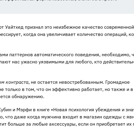
т Уайтхед признал это неизбежное качество современной
рессирует, когда она увеличивает количество операций, к
ами паттернов автоматического поведения, необходимо, 
елают нас ужасно уязвимыми для любого, кто действитель
ом контраста
, не остается невостребованным. Громадное
 только в том, что он эффективно работает, но также и в
ается обнаружению.
убин и Мэрфи в книге «Новая психология убеждения и зн
о, что даже когда мужчина входит в магазин одежды с яв
тит больше за любые аксессуары, если он приобретает их 