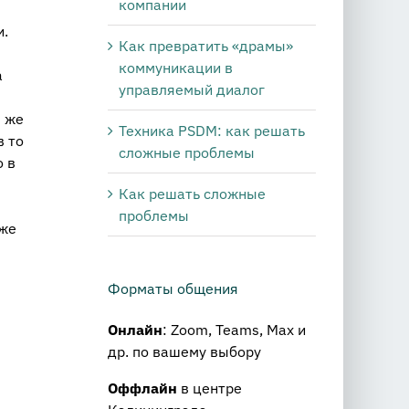
компании
и.
Как превратить «драмы»
коммуникации в
а
управляемый диалог
м же
Техника PSDM: как решать
в то
сложные проблемы
о в
Как решать сложные
проблемы
 же
Форматы общения
Онлайн
: Zoom, Teams, Max и
др. по вашему выбору
Оффлайн
в центре