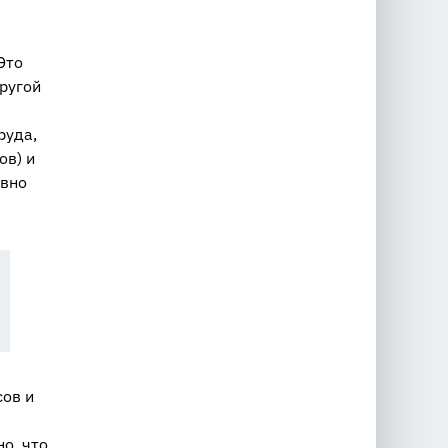
Это
другой
руда,
ов) и
ивно
сов и
о, что