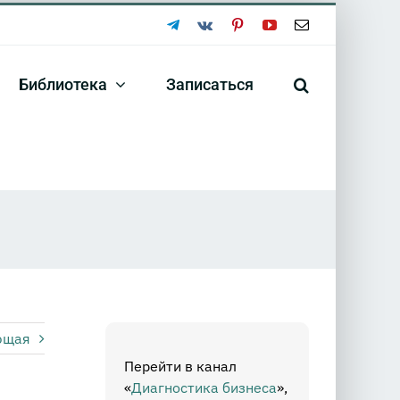
Telegram
Vk
Pinterest
YouTube
Email
Библиотека
Записаться
ющая
Перейти в канал
«
Диагностика бизнеса
»,