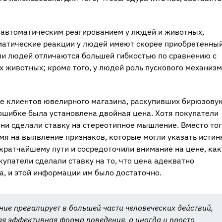
 автоматическим реагированием у людей и животных,
матические реакции у людей имеют скорее приобретенный
и людей отличаются большей гибкостью по сравнению с
животных; кроме того, у людей роль пускового механиз
.
ие клиентов ювелирного магазина, раскупивших бирюзову
 ошибке была установлена двойная цена. Хотя покупатели
 они сделали ставку на стереотипное мышление. Вместо то
мя на выявление признаков, которые могли указать исти
 кратчайшему пути и сосредоточили внимание на цене, как
упатели сделали ставку на то, что цена адекватно
а, и этой информации им было достаточно.
ние превалирует в большей части человеческих действий,
мая эффективная форма поведения, а иногда и просто