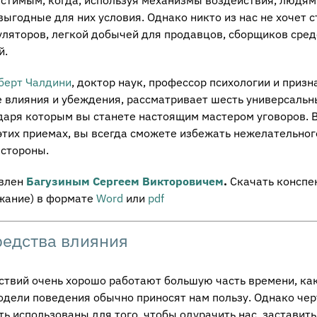
ыгодные для них условия. Однако никто из нас не хочет с
ляторов, легкой добычей для продавцов, сборщиков сред
й.
берт Чалдини
, доктор наук, профессор психологии и приз
е влияния и убеждения, рассматривает шесть универсальн
даря которым вы станете настоящим мастером уговоров. В
 этих приемах, вы всегда сможете избежать нежелательног
 стороны.
влен
Багузиным Сергеем Викторовичем
.
Скачать конспе
жание) в формате
Word
или
pdf
редства влияния
твий очень хорошо работают большую часть времени, как
модели поведения обычно приносят нам пользу. Однако чер
ь использованы для того, чтобы одурачить нас, заставить