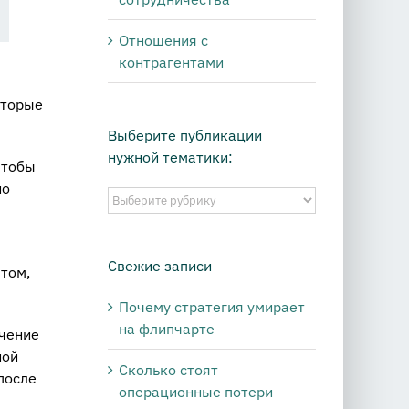
Отношения с
контрагентами
оторые
Выберите публикации
нужной тематики:
чтобы
но
Выберите
публикации
нужной
тематики:
Свежие записи
 том,
Почему стратегия умирает
на флипчарте
ачение
ной
Сколько стоят
после
операционные потери