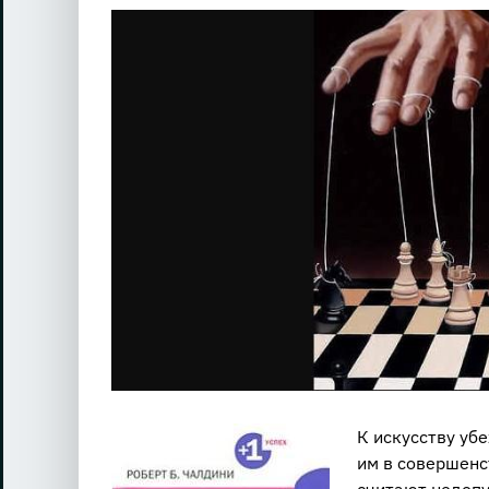
View
Larger
Image
К искусству уб
им в совершенс
считают недопу