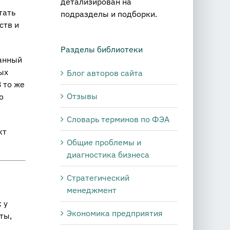
детализирован на
тать
подразделы и подборки.
ств и
Разделы библиотеки
нанный
ых
Блог авторов сайта
 то же
Отзывы
о
Словарь терминов по ФЭА
кт
Общие проблемы и
диагностика бизнеса
Стратегический
менеджмент
 у
Экономика предприятия
ты,