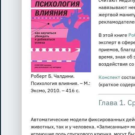
навязывают нев
жертвой манипу
рекламодателе
В этой книге
Ро
эксперт в сфер
приемов, благо
время, зная об
воздействия со
Роберт Б. Чалдини.
Конспект
соста
Психология влияния. – М.:
(краткое содер
Эксмо, 2010. – 416 с.
Глава 1. С
Автоматические модели фиксированных дейс
животных, так и у человека. «Записанные» 
играющие роль спускового крючка, могут быт