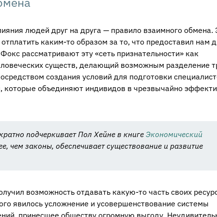
обмена
ияния людей друг на друга — правило взаимного обмена. 
 отплатить каким-то образом за то, что предоставил нам 
 Фокс рассматривают эту «сеть признательности» как
еловеческих существ, делающий возможным разделение т
посредством создания условий для подготовки специалист
, которые объединяют индивидов в чрезвычайно эффект
кратно подчеркивает Пол Хейне в книге
Экономический
ее, чем законы, обеспечивает существование и развитие
лучил возможность отдавать какую-то часть своих ресур
этого явилось усложнение и усовершенствование системы
ний, принесшее обществу огромную выгоду. Неудивительн