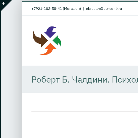
Skip
+7921-102-58-41 (Мегафон)
|
ebreslav@do-centr.ru
to
Toggle
content
Sliding
Bar
Area
Роберт Б. Чалдини. Психо