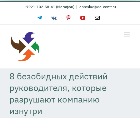
Skip
+7921-102-58-41 (Мегафон)
|
ebreslav@do-centr.ru
to
Telegram
Vk
Pinterest
YouTube
Email
content
8 безобидных действий
руководителя, которые
разрушают компанию
изнутри