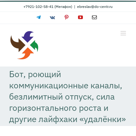
Skip
+7921-102-58-41 (Мегафон)
|
ebreslav@do-centr.ru
to
Telegram
Vk
Pinterest
YouTube
Email
content
Бот, роющий
коммуникационные каналы,
безлимитный отпуск, сила
горизонтального роста и
другие лайфхаки «удалёнки»