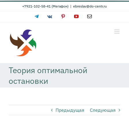
Skip
+7921-102-58-41 (Мегафон)
|
ebreslav@do-centr.ru
to
Telegram
Vk
Pinterest
YouTube
Email
content
Теория оптимальной
остановки
Предыдущая
Следующая