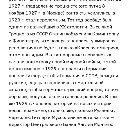
1927 г. (подавление троцкистского путча 8
ноября 1927 г. в Москве) контакты усилились, а
1929 г. стал переломным. Тот год вообще был
одним из важнейших в ХХ столетии. Высылкой
Троцкого из СССР Сталин «объяснил» Коминтерну
и Фининтерну, что возврата к проекту «мировая
революция» не будет, только «Красная империя»,
а там поглядим. В ответ «правые глобалисты»
начали подготовку новой мировой войны, с этой
целью именно с 1929 г. к власти в Германии
повели Гитлера, чтобы Германия и СССР, немцы и
русские, еще раз сцепились в смертельной
схватке, чтобы германско-русский вопрос, таким
образом, получил окончательное решение. В том
же 1929 г. человек, который на весах истории
весил, возможно, столько же, сколько Рузвельт,
Черчилль, Гитлер и Муссолини вместе взятые —
директор Центрального Банка Англии Монтэгю