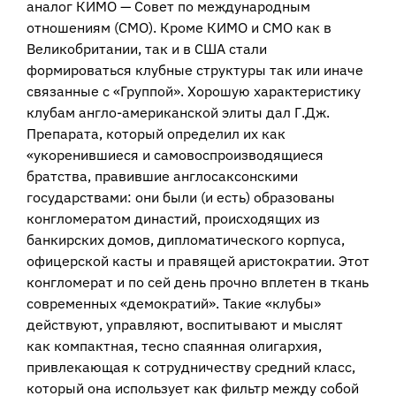
аналог КИМО — Совет по международным
отношениям (СМО). Кроме КИМО и СМО как в
Великобритании, так и в США стали
формироваться клубные структуры так или иначе
связанные с «Группой». Хорошую характеристику
клубам англо-американской элиты дал Г.Дж.
Препарата, который определил их как
«укоренившиеся и самовоспроизводящиеся
братства, правившие англосаксонскими
государствами: они были (и есть) образованы
конгломератом династий, происходящих из
банкирских домов, дипломатического корпуса,
офицерской касты и правящей аристократии. Этот
конгломерат и по сей день прочно вплетен в ткань
современных «демократий». Такие «клубы»
действуют, управляют, воспитывают и мыслят
как компактная, тесно спаянная олигархия,
привлекающая к сотрудничеству средний класс,
который она использует как фильтр между собой