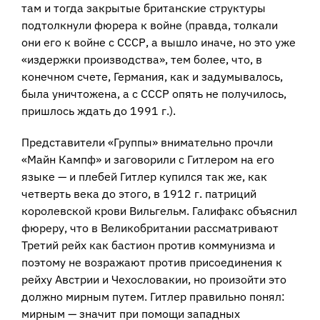
там и тогда закрытые британские структуры
подтолкнули фюрера к войне (правда, толкали
они его к войне с СССР, а вышло иначе, но это уже
«издержки производства», тем более, что, в
конечном счете, Германия, как и задумывалось,
была уничтожена, а с СССР опять не получилось,
пришлось ждать до 1991 г.).
Представители «Группы» внимательно прочли
«Майн Кампф» и заговорили с Гитлером на его
языке — и плебей Гитлер купился так же, как
четверть века до этого, в 1912 г. патриций
королевской крови Вильгельм. Галифакс объяснил
фюреру, что в Великобритании рассматривают
Третий рейх как бастион против коммунизма и
поэтому не возражают против присоединения к
рейху Австрии и Чехословакии, но произойти это
должно мирным путем. Гитлер правильно понял:
мирным — значит при помощи западных