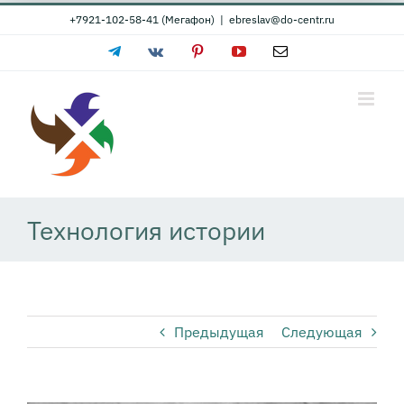
Skip
+7921-102-58-41 (Мегафон)
|
ebreslav@do-centr.ru
to
Telegram
Vk
Pinterest
YouTube
Email
content
Технология истории
Предыдущая
Следующая