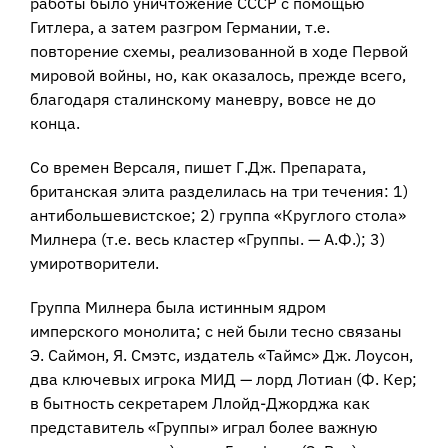
работы было уничтожение СССР с помощью
Гитлера, а затем разгром Германии, т.е.
повторение схемы, реализованной в ходе Первой
мировой войны, но, как оказалось, прежде всего,
благодаря сталинскому маневру, вовсе не до
конца.
Со времен Версаля, пишет Г.Дж. Препарата,
британская элита разделилась на три течения: 1)
антибольшевистское; 2) группа «Круглого стола»
Милнера (т.е. весь кластер «Группы. — А.Ф.); 3)
умиротворители.
Группа Милнера была истинным ядром
имперского монолита; с ней были тесно связаны
Э. Саймон, Я. Смэтс, издатель «Таймс» Дж. Лоусон,
два ключевых игрока МИД — лорд Лотиан (Ф. Кер;
в бытность секретарем Ллойд-Джорджа как
представитель «Группы» играл более важную