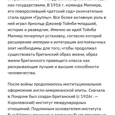
как государствами. В 1916 г. команда Милнера,
его повзрослевший «детский сад» окончательно
стала ядром «Группы». Все более активную роль в
ней играл Арнольд-Джозеф Тойнби-младший,
историк и разведчик. Именно из идей Тойнби
Милнер почерпнул установку, согласно которой
расширение империи и интеграция англоязычных
элит необходимы для того, чтобы продолжал
существовать британский образ жизни, образ
жизни британского правящего класса как
раскрывающие лучшие и высшие способности
человечества.
После войны продолжилось институциональное
оформление англо-американской элиты. Сначала
в Лондоне был создан Британский (с 1926г. —
Королевский) институт международных
отношений. Подлинным основателем института
был Кёрзон; решение о создании было принято на